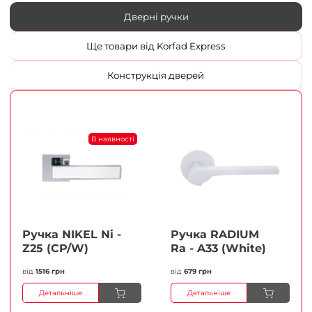
Дверні ручки
Ще товари від Korfad Express
Конструкція дверей
В наявності
Ручка NIKEL Ni -
Ручка RADIUM
Z25 (CP/W)
Ra - A33 (White)
від
1516 грн
від
679 грн
Детальніше
Детальніше