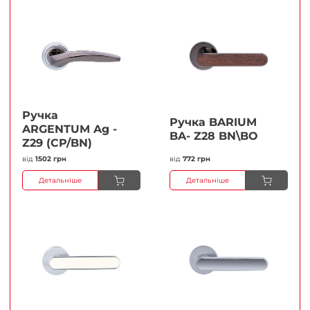
Ручка
Ручка BARIUM
ARGENTUM Ag -
BA- Z28 BN\BO
Z29 (CP/BN)
від
1502 грн
від
772 грн
Детальніше
Детальніше