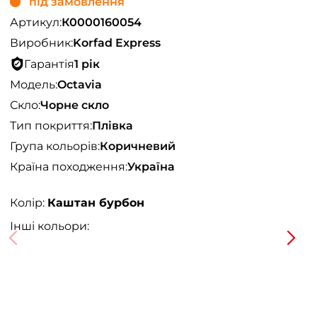
під замовлення
Артикул:
К0000160054
Виробник:
Korfad Express
Гарантія
1 рік
Модель:
Octavia
Скло:
Чорне скло
Тип покриття:
Плівка
Група кольорів:
Коричневий
Країна походження:
Україна
Колір:
Каштан бурбон
Інші кольори: