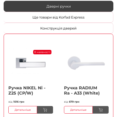
Дверні ручки
Ще товари від Korfad Express
Конструкція дверей
В наявності
Ручка NIKEL Ni -
Ручка RADIUM
Z25 (CP/W)
Ra - A33 (White)
від
1516 грн
від
679 грн
Детальніше
Детальніше