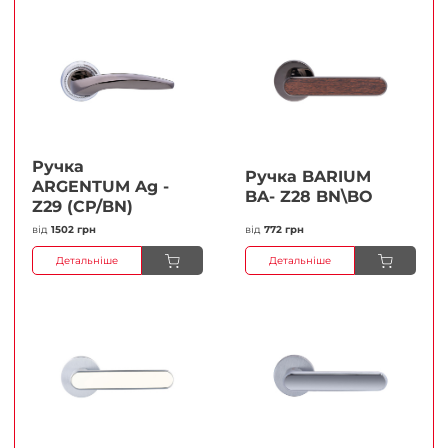
Ручка
Ручка BARIUM
ARGENTUM Ag -
BA- Z28 BN\BO
Z29 (CP/BN)
від
1502 грн
від
772 грн
Детальніше
Детальніше