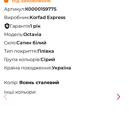
під замовлення
Артикул:
К0000159775
Виробник:
Korfad Express
Гарантія
1 рік
Модель:
Octavia
Скло:
Сатин білий
Тип покриття:
Плівка
Група кольорів:
Сірий
Країна походження:
Україна
Колір:
Ясень сталевий
Інші кольори: