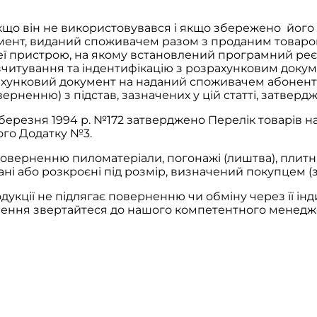
кщо він не використовувався і якщо збережено його 
мент, виданий споживачем разом з проданим товаро
еї пристрою, на якому встановлений програмний реєс
зчитування та індентифікацію з розрахунковим докум
рахунковий документ на наданий споживачем абонент
ерненню) з підстав, зазначених у цій статті, затверд
 березня 1994 р. №172 затверджено Перелік товарів н
ого Додатку №3.
поверненню пиломатеріали, погонажі (лиштва), плитн
зані або розкроєні під розмір, визначений покупцем 
укції не підлягає поверненню чи обміну через її інд
рнення звертайтеся до нашого компетентного менедж