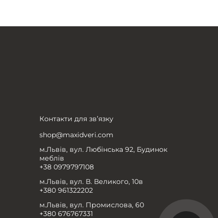
Контакти для зв’язку
shop@maxidveri.com
м.Львів, вул. Любінська 92, Будинок
меблів
+38 0979797108
м.Львів, вул. В. Великого, 10в
+380 961322202
м.Львів, вул. Промислова, 60
+380 676767331