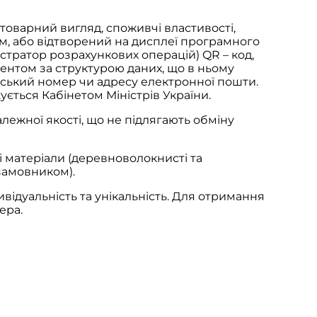
товарний вигляд, споживчі властивості,
м, або відтворений на дисплеї програмного
тратор розрахункових операцій) QR – код,
ентом за структурою даних, що в ньому
ський номер чи адресу електронної пошти.
жується Кабінетом Міністрів України.
алежної якості, що не підлягають обміну
і матеріали (деревноволокнисті та
(замовником).
ивідуальність та унікальність. Для отримання
ера.