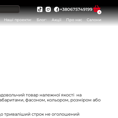
+380675749199
0
Наші проекти
Блог
Акції
Про нас
Салони
одовольчий товар належної якості на
габаритами, фасоном, кольором, розміром або
якщо триваліший строк не оголошений