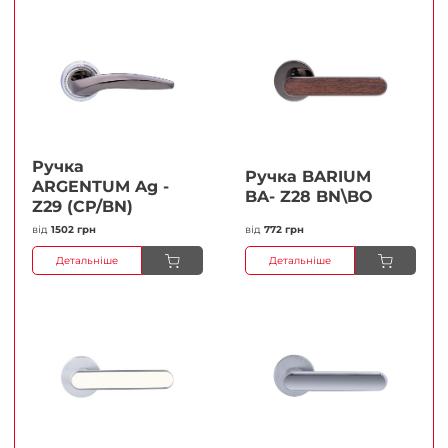
Ручка
Ручка BARIUM
ARGENTUM Ag -
BA- Z28 BN\BO
Z29 (CP/BN)
від
1502 грн
від
772 грн
Детальніше
Детальніше