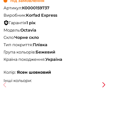
під замовлення
Артикул:
К0000159737
Виробник:
Korfad Express
Гарантія
1 рік
Модель:
Octavia
Скло:
Чорне скло
Тип покриття:
Плівка
Група кольорів:
Бежевий
Країна походження:
Україна
Колір:
Ясен шовковий
Інші кольори: