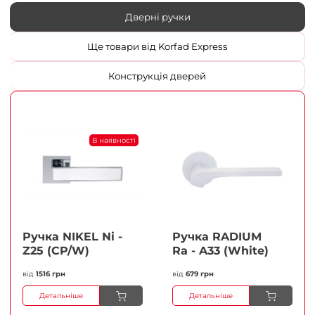
Дверні ручки
Ще товари від Korfad Express
Конструкція дверей
В наявності
Ручка NIKEL Ni -
Ручка RADIUM
Z25 (CP/W)
Ra - A33 (White)
від
1516 грн
від
679 грн
Детальніше
Детальніше