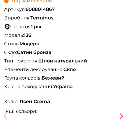
під замовлення
Артикул:
8088014867
Виробник:
Terminus
Гарантія
1 рік
Модель:
136
Стиль:
Модерн
Скло:
Сатин бронза
Тип покриття:
Шпон натуральний
Елементи декорування:
Скло
Група кольорів:
Бежевий
Країна походження:
Україна
Колір:
Ясен Crema
Інші кольори: