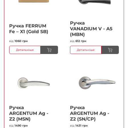
Ручка
Ручка FERRUМ
VANADIUM V - A5
Fe – X1 (Gold SB)
(MBN)
від
1060 грн
від
612 грн
Детальніше
Детальніше
Ручка
Ручка
ARGENTUM Ag -
ARGENTUM Ag -
Z2 (MSN)
Z2 (SN/CP)
від
1490 грн
від
1431 грн