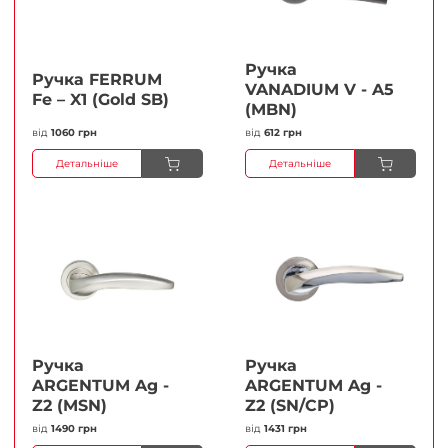
Ручка
Ручка FERRUМ
VANADIUM V - A5
Fe – X1 (Gold SB)
(MBN)
від
1060 грн
від
612 грн
Детальніше
Детальніше
Ручка
Ручка
ARGENTUM Ag -
ARGENTUM Ag -
Z2 (MSN)
Z2 (SN/CP)
від
1490 грн
від
1431 грн