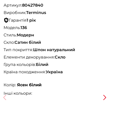
Артикул:
80427840
Виробник:
Terminus
Гарантія
1 рік
Модель:
136
Стиль:
Модерн
Скло:
Сатин білий
Тип покриття:
Шпон натуральний
Елементи декорування:
Скло
Група кольорів:
Білий
Країна походження:
Україна
Колір:
Ясен білий
Інші кольори: