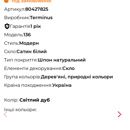
під замовлення
Артикул:
80427825
Виробник:
Terminus
Гарантія
1 рік
Модель:
136
Стиль:
Модерн
Скло:
Сатин білий
Тип покриття:
Шпон натуральний
Елементи декорування:
Скло
Група кольорів:
Дерев'яні, природні кольори
Країна походження:
Україна
Колір:
Світлий дуб
Інші кольори: