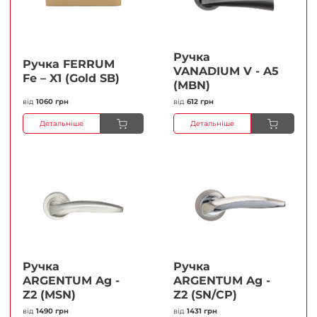
Ручка
Ручка FERRUМ
VANADIUM V - A5
Fe – X1 (Gold SB)
(MBN)
від
1060 грн
від
612 грн
Детальніше
Детальніше
Ручка
Ручка
ARGENTUM Ag -
ARGENTUM Ag -
Z2 (MSN)
Z2 (SN/CP)
від
1490 грн
від
1431 грн