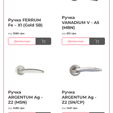
Ручка
Ручка FERRUМ
VANADIUM V - A5
Fe – X1 (Gold SB)
(MBN)
від
1060 грн
від
612 грн
Детальніше
Детальніше
Ручка
Ручка
ARGENTUM Ag -
ARGENTUM Ag -
Z2 (MSN)
Z2 (SN/CP)
від
1490 грн
від
1431 грн