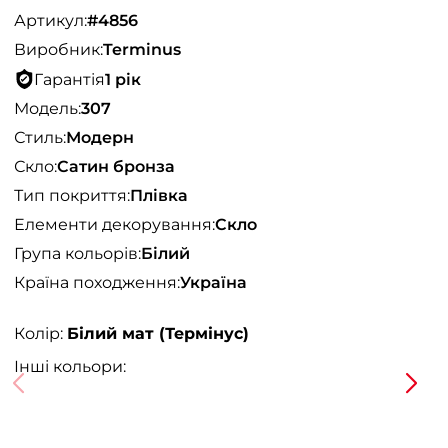
Артикул:
#4856
Виробник:
Terminus
Гарантія
1 рік
Модель:
307
Стиль:
Модерн
Скло:
Сатин бронза
Тип покриття:
Плівка
Елементи декорування:
Скло
Група кольорів:
Білий
Країна походження:
Україна
Колір:
Білий мат (Термінус)
Інші кольори: