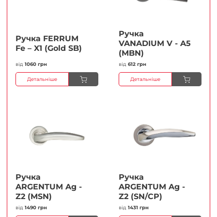
Ручка
Ручка FERRUМ
VANADIUM V - A5
Fe – X1 (Gold SB)
(MBN)
від
1060 грн
від
612 грн
Детальніше
Детальніше
Ручка
Ручка
ARGENTUM Ag -
ARGENTUM Ag -
Z2 (MSN)
Z2 (SN/CP)
від
1490 грн
від
1431 грн