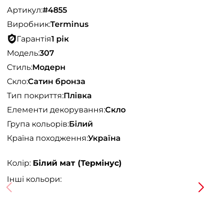
Артикул:
#4855
Виробник:
Terminus
Гарантія
1 рік
Модель:
307
Стиль:
Модерн
Скло:
Сатин бронза
Тип покриття:
Плівка
Елементи декорування:
Скло
Група кольорів:
Білий
Країна походження:
Україна
Колір:
Білий мат (Термінус)
Інші кольори: