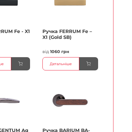
RUМ Fe - X1
Ручка FERRUМ Fe –
X1 (Gold SB)
від
1060 грн
ше
Детальніше
GENTUM Ag
Ручка BARIUM BA-