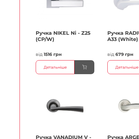
Ручка NIKEL Ni - Z25
Ручка RADI
(CP/W)
A33 (White)
від
1516 грн
від
679 грн
Детальніше
Детальніше
Ручка VANADIUM V -
Ручка ARG