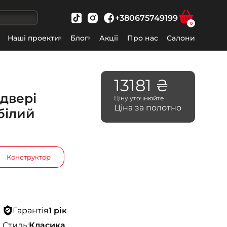
+380675749199
0
Наші проекти
Блог
Акції
Про нас
Салони
13181 ₴
 двері
Ціну уточнюйте
Ціна за полотно
білий
Конструктор
Гарантія
1 рік
Стиль:
Класика