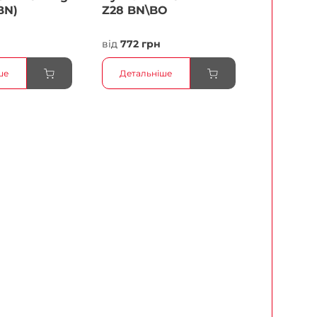
BN)
Z28 BN\BO
н
від
772 грн
ше
Детальніше