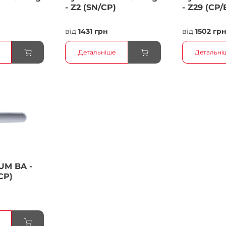
- Z2 (SN/CP)
- Z29 (CP/
від
1431 грн
від
1502 гр
Детальніше
Детальні
UM BA -
CP)