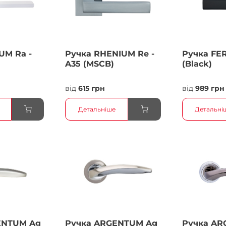
UM Ra -
Ручка RHENIUM Re -
Ручка FER
A35 (MSCB)
(Black)
від
615 грн
від
989 грн
Детальніше
Детальні
ENTUM Ag
Ручка ARGENTUM Ag
Ручка AR