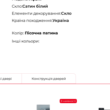
Скло:
Сатин білий
Елементи декорування:
Скло
Країна походження:
Україна
Колір:
Пісочна патина
Інші кольори:
ільські двері
Конструкція дверей
В наявності