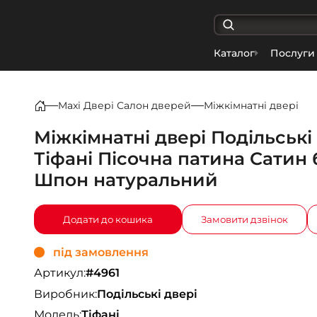
Каталог
Послуги
Maxi Двері Салон дверей
Міжкімнатні двері
Міжкімнатні двері Подільські
Тіфані Пісочна патина Сатин 
Шпон натуральний
Додати до кошика
Замовити дзвінок
під замовлення
Артикул:
#4961
Виробник:
Подільські двері
Модель:
Тіфані