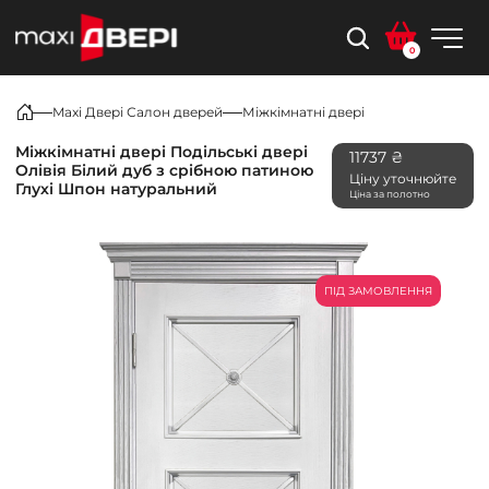
0
Maxi Двері Салон дверей
Міжкімнатні двері
Міжкімнатні двері Подільські двері
11737 ₴
Олівія Білий дуб з срібною патиною
Ціну уточнюйте
Глухі Шпон натуральний
Ціна за полотно
ПІД ЗАМОВЛЕННЯ