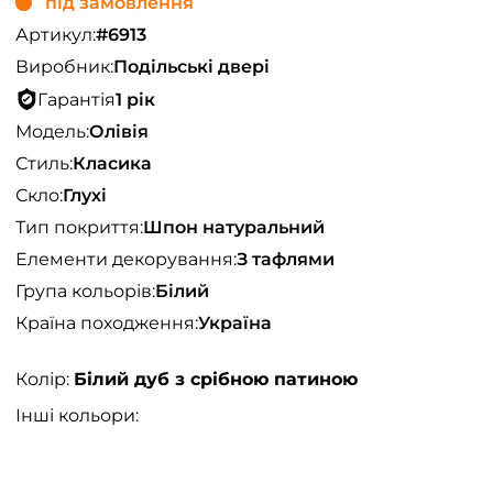
під замовлення
Артикул:
#6913
Виробник:
Подільські двері
Гарантія
1 рік
Модель:
Олівія
Стиль:
Класика
Скло:
Глухі
Тип покриття:
Шпон натуральний
Елементи декорування:
З тафлями
Група кольорів:
Білий
Країна походження:
Україна
Колір:
Білий дуб з срібною патиною
Інші кольори: