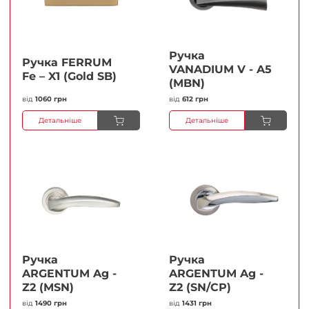
Ручка
Ручка FERRUМ
VANADIUM V - A5
Fe – X1 (Gold SB)
(MBN)
від
1060 грн
від
612 грн
Детальніше
Детальніше
Ручка
Ручка
ARGENTUM Ag -
ARGENTUM Ag -
Z2 (MSN)
Z2 (SN/CP)
від
1490 грн
від
1431 грн