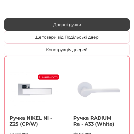
Дверні ручки
Ще товари від Подільські двері
Конструкція дверей
В наявності
Ручка NIKEL Ni -
Ручка RADIUM
Z25 (CP/W)
Ra - A33 (White)
від
1516 грн
від
679 грн