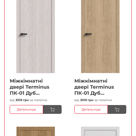
Міжкімнатні
Міжкімнатні
двері Terminus
двері Terminus
ПК-01 Дуб
ПК-01 Дуб
перлиний Глухі
класичний Глухі
від
3519 грн
за полотно
від
3519 грн
за полотно
Плівка
Плівка
Детальніше
Детальніше