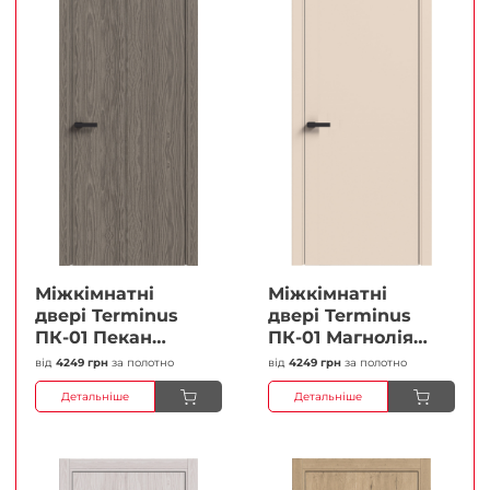
Міжкімнатні
Міжкімнатні
двері Terminus
двері Terminus
ПК-01 Пекан
ПК-01 Магнолія
Глухі Плівка
Глухі Плівка
від
4249 грн
за полотно
від
4249 грн
за полотно
Детальніше
Детальніше