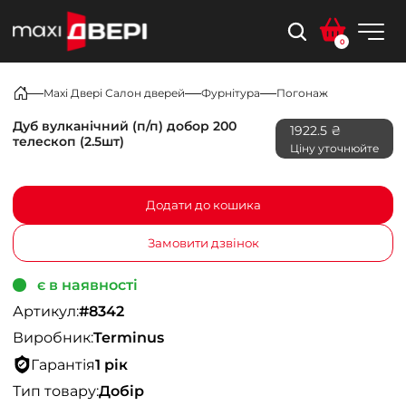
0
Maxi Двері Салон дверей
Фурнітура
Погонаж
Дуб вулканічний (п/п) добор 200
1922.5 ₴
телескоп (2.5шт)
Ціну уточнюйте
Додати до кошика
Замовити дзвінок
є в наявності
Артикул:
#8342
Виробник:
Terminus
Гарантія
1 рік
Тип товару:
Добір