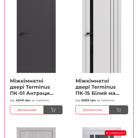
Міжкімнатні
Міжкімнатні
двері Terminus
двері Terminus
ПК-01 Антрацит
ПК-15 Білий мат
(п/п) Глухі
(Термінус) Чорне
від
4249 грн
за полотно
від
6289 грн
за полотно
Плівка
скло Плівка
Детальніше
Детальніше
В наявності