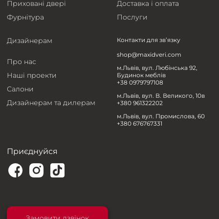
Приховані двері
Доставка і оплата
Фурнітура
Послуги
Дизайнерам
Контакти для зв’язку
shop@maxidveri.com
Про нас
м.Львів, вул. Любінська 92,
Наші проекти
Будинок меблів
+38 0979797108
Салони
м.Львів, вул. В. Великого, 10в
Дизайнерам та дилерам
+380 961322202
м.Львів, вул. Промислова, 60
+380 676767331
Приєднуйся
Замовити дзвінок