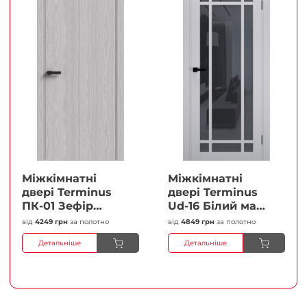
Міжкімнатні
Міжкімнатні
двері Terminus
двері Terminus
ПК-01 Зефір
Ud-16 Білий мат
Глухі Плівка
(Термінус) Сатин
від
4249 грн
за полотно
від
4849 грн
за полотно
білий Плівка
Детальніше
Детальніше