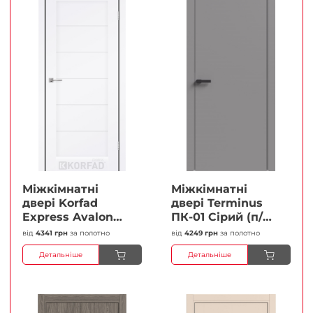
Міжкімнатні
Міжкімнатні
двері Korfad
двері Terminus
Express Avalon
ПК-01 Сірий (п/п)
Білий мат
Глухі Плівка
від
4341 грн
за полотно
від
4249 грн
за полотно
Кристал
Детальніше
Детальніше
Антискретч
Плівка