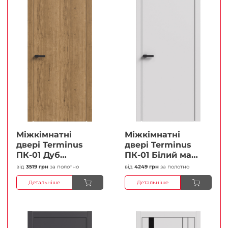
Міжкімнатні
Міжкімнатні
двері Terminus
двері Terminus
ПК-01 Дуб
ПК-01 Білий мат
античний Глухі
(Термінус) Глухі
від
3519 грн
за полотно
від
4249 грн
за полотно
Плівка
Плівка
Детальніше
Детальніше