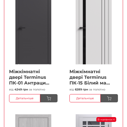
Міжкімнатні
Міжкімнатні
двері Terminus
двері Terminus
ПК-01 Антрацит
ПК-15 Білий мат
(п/п) Глухі
(Термінус) Чорне
від
4249 грн
за полотно
від
6289 грн
за полотно
Плівка
скло Плівка
Детальніше
Детальніше
В наявності