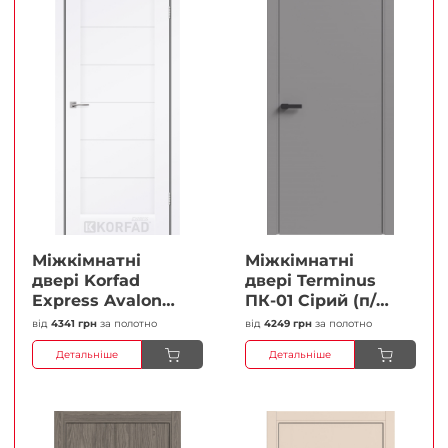
Міжкімнатні
Міжкімнатні
двері Korfad
двері Terminus
Express Avalon
ПК-01 Сірий (п/п)
Білий мат
Глухі Плівка
від
4341 грн
за полотно
від
4249 грн
за полотно
Кристал
Детальніше
Детальніше
Антискретч
Плівка