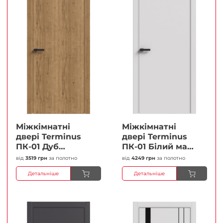
Міжкімнатні
Міжкімнатні
двері Terminus
двері Terminus
ПК-01 Дуб
ПК-01 Білий мат
античний Глухі
(Термінус) Глухі
від
3519 грн
за полотно
від
4249 грн
за полотно
Плівка
Плівка
Детальніше
Детальніше