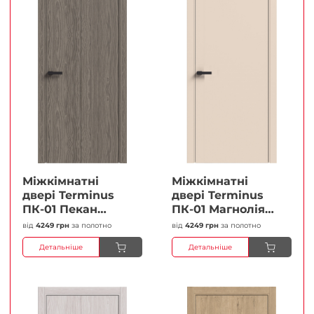
Міжкімнатні
Міжкімнатні
двері Terminus
двері Terminus
ПК-01 Пекан
ПК-01 Магнолія
Глухі Плівка
Глухі Плівка
від
4249 грн
за полотно
від
4249 грн
за полотно
Детальніше
Детальніше