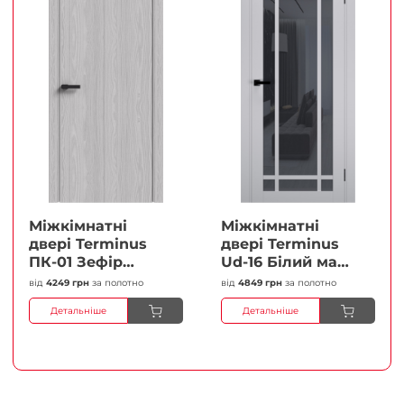
Міжкімнатні
Міжкімнатні
двері Terminus
двері Terminus
ПК-01 Зефір
Ud-16 Білий мат
Глухі Плівка
(Термінус) Сатин
від
4249 грн
за полотно
від
4849 грн
за полотно
білий Плівка
Детальніше
Детальніше