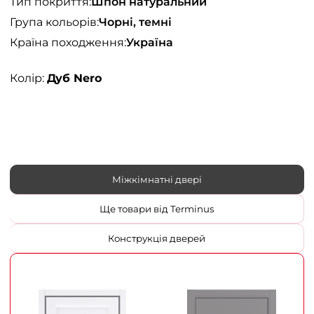
Тип покриття:
Шпон натуральний
Група кольорів:
Чорні, темні
Країна походження:
Україна
Колір:
Дуб Nero
Міжкімнатні двері
Ще товари від Terminus
Конструкція дверей