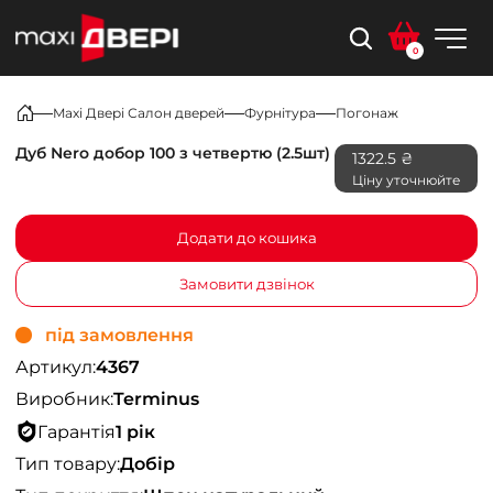
0
Maxi Двері Салон дверей
Фурнітура
Погонаж
Дуб Nero добор 100 з четвертю (2.5шт)
1322.5 ₴
Ціну уточнюйте
Додати до кошика
Замовити дзвінок
під замовлення
Артикул:
4367
Виробник:
Terminus
Гарантія
1 рік
Тип товару:
Добір