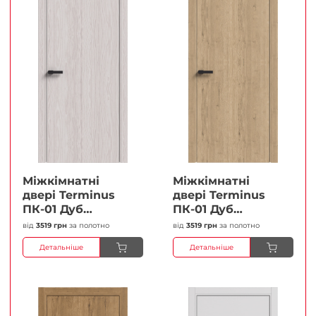
Міжкімнатні
Міжкімнатні
двері Terminus
двері Terminus
ПК-01 Дуб
ПК-01 Дуб
перлиний Глухі
класичний Глухі
від
3519 грн
за полотно
від
3519 грн
за полотно
Плівка
Плівка
Детальніше
Детальніше