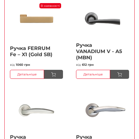
В наявності
Ручка
Ручка FERRUМ
VANADIUM V - A5
Fe – X1 (Gold SB)
(MBN)
від
1060 грн
від
612 грн
Детальніше
Детальніше
Ручка
Ручка