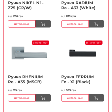
Ручка NIKEL Ni -
Ручка RADIUM
Z25 (CP/W)
Ra - A33 (White)
від
1516 грн
від
679 грн
Детальніше
Детальніше
В наявності
В наявності
Ручка RHENIUM
Ручка FERRUМ
Re - A35 (MSCB)
Fe - X1 (Black)
від
615 грн
від
989 грн
Детальніше
Детальніше