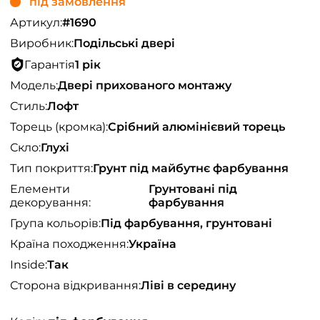
під замовлення
Артикул:
#1690
Виробник:
Подільські двері
Гарантія
1 рік
Модель:
Двері прихованого монтажу
Стиль:
Лофт
Торець (кромка):
Срібний алюмінієвий торець
Скло:
Глухі
Тип покриття:
Грунт під майбутнє фарбування
Елементи
Грунтовані під
декорування:
фарбування
Група кольорів:
Під фарбування, грунтовані
Країна походження:
Україна
Inside:
Так
Сторона відкривання:
Ліві в середину