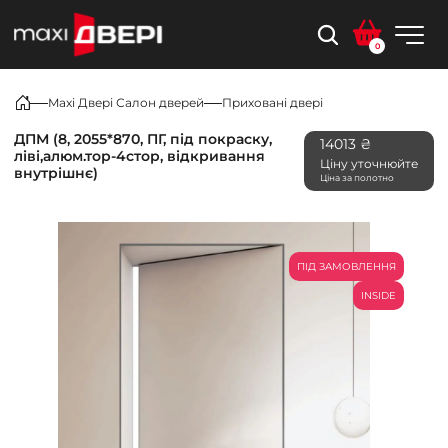
0
Maxi Двері Салон дверей
Приховані двері
ДПМ (8, 2055*870, ПГ, під покраску,
14013 ₴
ліві,алюм.тор-4стор, відкривання
Ціну уточнюйте
внутрішнє)
Ціна за полотно
ПІД ЗАМОВЛЕННЯ
INSIDE