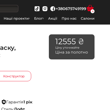
+380675749199
0
Наші проекти
Блог
Акції
Про нас
Салони
12555 ₴
аску,
Ціну уточнюйте
Ціна за полотно
є
Конструктор
Гарантія
1 рік
Стиль:
Лофт