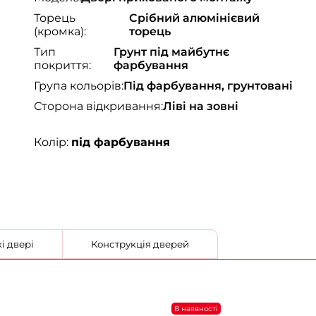
Торець
Срібний алюмінієвий
(кромка):
торець
Тип
Грунт під майбутнє
покриття:
фарбування
Група кольорів:
Під фарбування, грунтовані
Сторона відкривання:
Ліві на зовні
Колір:
під фарбування
ільські двері
Конструкція дверей
В наявності