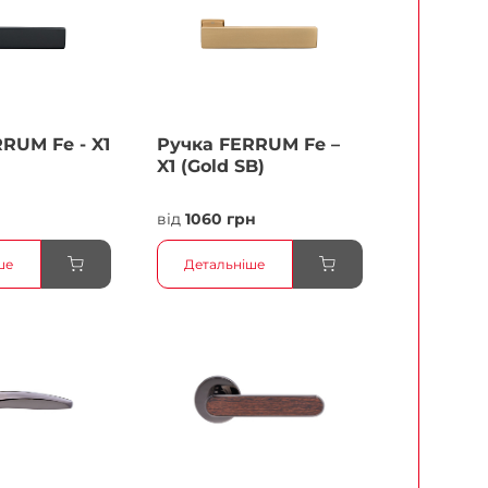
RUМ Fe - X1
Ручка FERRUМ Fe –
X1 (Gold SB)
від
1060 грн
ше
Детальніше