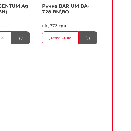
GENTUM Ag
Ручка BARIUM BA-
BN)
Z28 BN\BO
н
від
772 грн
ше
Детальніше