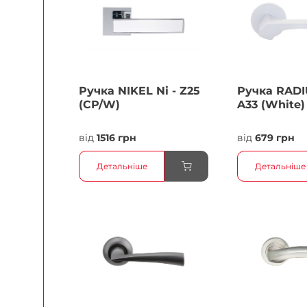
Ручка NIKEL Ni - Z25
Ручка RADI
(CP/W)
A33 (White)
від
1516 грн
від
679 грн
Детальніше
Детальніше