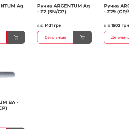
ENTUM Ag
Ручка ARGENTUM Ag
Ручка AR
- Z2 (SN/CP)
- Z29 (CP/
від
1431 грн
від
1502 гр
Детальніше
Детальні
UM BA -
CP)