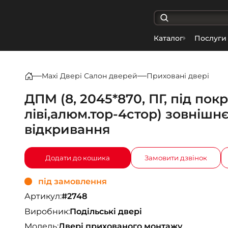
Каталог
Послуги
Maxi Двері Салон дверей
Приховані двері
ДПМ (8, 2045*870, ПГ, під покр
ліві,алюм.тор-4стор) зовнішн
відкривання
Додати до кошика
Замовити дзвінок
під замовлення
Артикул:
#2748
Виробник:
Подільські двері
Модель:
Двері прихованого монтажу