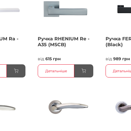
UM Ra -
Ручка RHENIUM Re -
Ручка FER
A35 (MSCB)
(Black)
від
615 грн
від
989 грн
Детальніше
Детальні