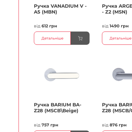
Ручка VANADIUM V -
Ручка ARG
A5 (MBN)
- Z2 (MSN)
від
612 грн
від
1490 грн
Детальніше
Детальніше
Ручка BARIUM BA-
Ручка BARI
Z28 (MSCB\Beige)
Z28 (MSCB/
від
757 грн
від
876 грн