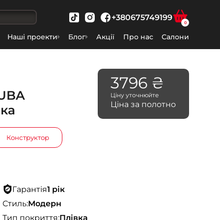
+380675749199
0
Наші проекти
Блог
Акції
Про нас
Салони
3796 ₴
CUBA
Ціну уточнюйте
Ціна за полотно
ка
Конструктор
Гарантія
1 рік
Стиль:
Модерн
Тип покриття:
Плівка