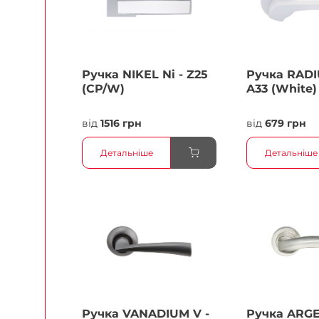
Ручка NIKEL Ni - Z25
Ручка RADI
(CP/W)
A33 (White)
від
1516 грн
від
679 грн
Детальніше
Детальніше
Ручка VANADIUM V -
Ручка ARG