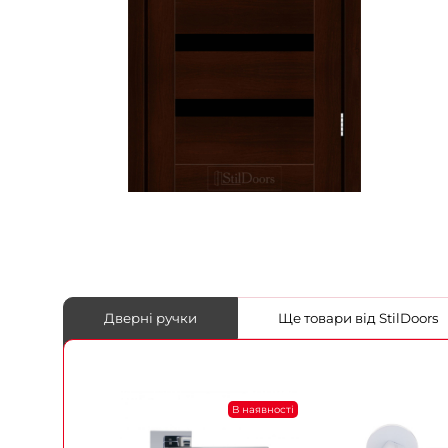
Дверні ручки
Ще товари від StilDoors
В наявності