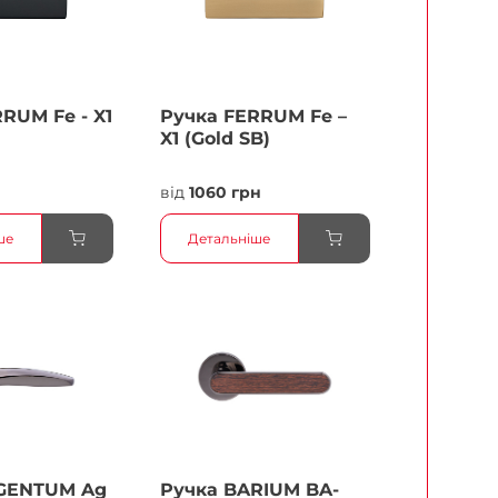
RUМ Fe - X1
Ручка FERRUМ Fe –
X1 (Gold SB)
від
1060 грн
ше
Детальніше
GENTUM Ag
Ручка BARIUM BA-