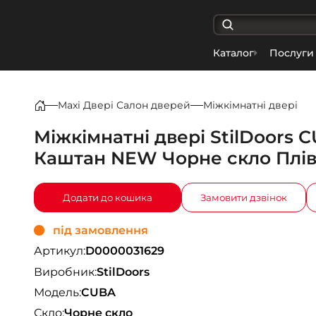
Каталог
Послуги
Maxi Двері Салон дверей
Міжкімнатні двері
Міжкімнатні двері StilDoors 
Каштан NEW Чорне скло Плів
Додати до кошика
Замовити дзвінок
під замовлення
Артикул:
D0000031629
Виробник:
StilDoors
Модель:
CUBA
Скло:
Чорне скло