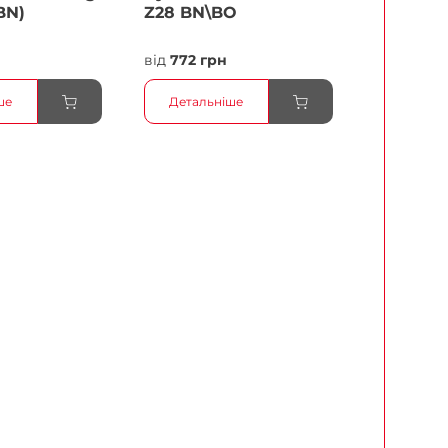
BN)
Z28 BN\BO
н
від
772 грн
ше
Детальніше