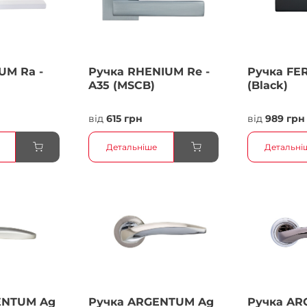
UM Ra -
Ручка RHENIUM Re -
Ручка FER
A35 (MSCB)
(Black)
від
615 грн
від
989 грн
Детальніше
Детальні
ENTUM Ag
Ручка ARGENTUM Ag
Ручка AR