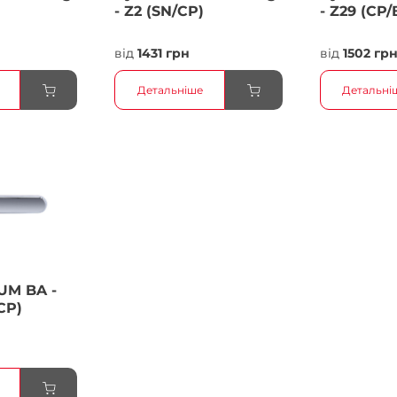
- Z2 (SN/CP)
- Z29 (CP/
від
1431 грн
від
1502 гр
Детальніше
Детальні
UM BA -
CP)