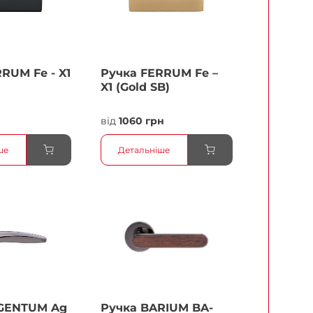
RUМ Fe - X1
Ручка FERRUМ Fe –
X1 (Gold SB)
від
1060 грн
ше
Детальніше
GENTUM Ag
Ручка BARIUM BA-