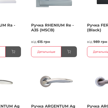
UM Ra -
Ручка RHENIUM Re -
Ручка FER
A35 (MSCB)
(Black)
від
615 грн
від
989 грн
Детальніше
Детальні
ENTUM Ag
Ручка ARGENTUM Ag
Ручка AR