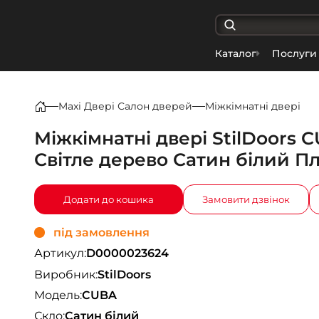
Каталог
Послуги
Maxi Двері Салон дверей
Міжкімнатні двері
Міжкімнатні двері StilDoors 
Світле дерево Сатин білий Пл
Додати до кошика
Замовити дзвінок
під замовлення
Артикул:
D0000023624
Виробник:
StilDoors
Модель:
CUBA
Скло:
Сатин білий