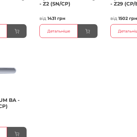
- Z2 (SN/CP)
- Z29 (CP/
від
1431 грн
від
1502 гр
Детальніше
Детальні
UM BA -
CP)