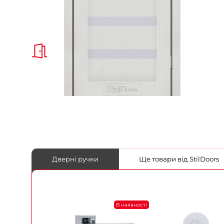
Дверні ручки
Ще товари від StilDoors
В наявності