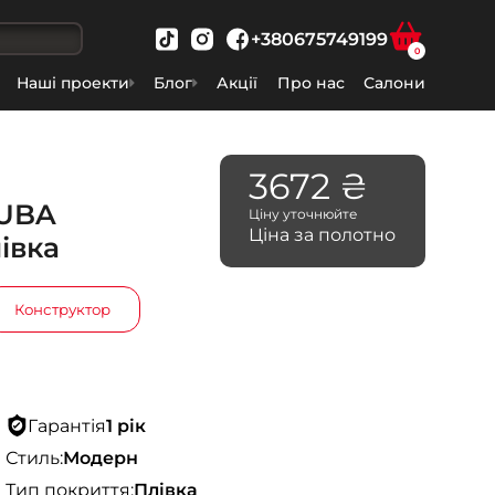
+380675749199
0
Наші проекти
Блог
Акції
Про нас
Салони
3672 ₴
CUBA
Ціну уточнюйте
Ціна за полотно
івка
Конструктор
Гарантія
1 рік
Стиль:
Модерн
Тип покриття:
Плівка