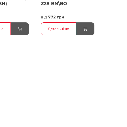
BN)
Z28 BN\BO
н
від
772 грн
ше
Детальніше