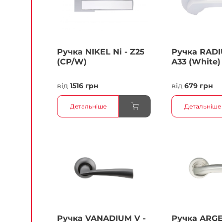
Ручка NIKEL Ni - Z25
Ручка RADI
(CP/W)
A33 (White)
від
1516 грн
від
679 грн
Детальніше
Детальніше
Ручка VANADIUM V -
Ручка ARG