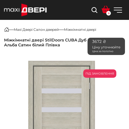
0
Maxi Двері Салон дверей
Міжкімнатні двері
Міжкімнатні двері StilDoors CUBA Дуб
3672 ₴
Альба Сатин білий Плівка
Ціну уточнюйте
Ціна за полотно
ПІД ЗАМОВЛЕННЯ