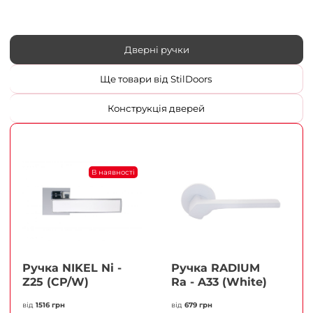
Дверні ручки
Ще товари від StilDoors
Конструкція дверей
В наявності
Ручка NIKEL Ni -
Ручка RADIUM
Z25 (CP/W)
Ra - A33 (White)
від
1516 грн
від
679 грн