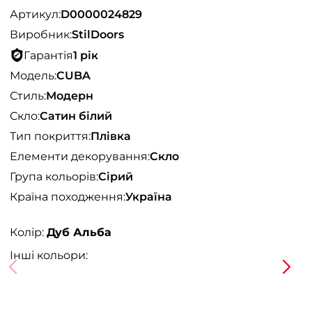
Артикул:
D0000024829
Виробник:
StilDoors
Гарантія
1 рік
Модель:
CUBA
Стиль:
Модерн
Скло:
Сатин білий
Тип покриття:
Плівка
Елементи декорування:
Скло
Група кольорів:
Сірий
Країна походження:
Україна
Колір:
Дуб Альба
Інші кольори: