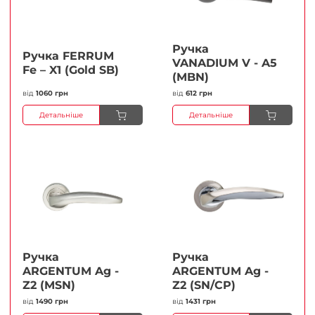
Ручка
Ручка FERRUМ
VANADIUM V - A5
Fe – X1 (Gold SB)
(MBN)
від
1060 грн
від
612 грн
Детальніше
Детальніше
Ручка
Ручка
ARGENTUM Ag -
ARGENTUM Ag -
Z2 (MSN)
Z2 (SN/CP)
від
1490 грн
від
1431 грн