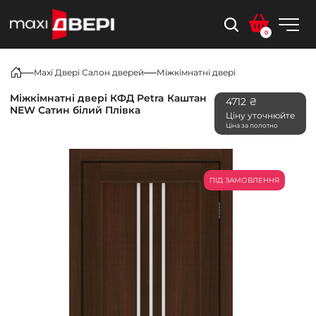
0
Maxi Двері Салон дверей
Міжкімнатні двері
Міжкімнатні двері КФД Petra Каштан
4712 ₴
NEW Сатин білий Плівка
Ціну уточнюйте
Ціна за полотно
ПІД ЗАМОВЛЕННЯ