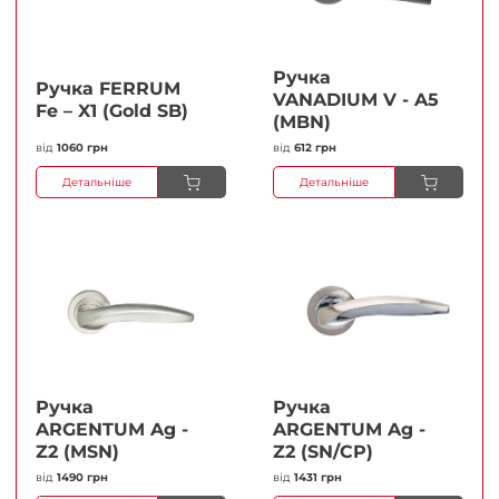
Ручка
Ручка FERRUМ
VANADIUM V - A5
Fe – X1 (Gold SB)
(MBN)
від
1060 грн
від
612 грн
Детальніше
Детальніше
Ручка
Ручка
ARGENTUM Ag -
ARGENTUM Ag -
Z2 (MSN)
Z2 (SN/CP)
від
1490 грн
від
1431 грн