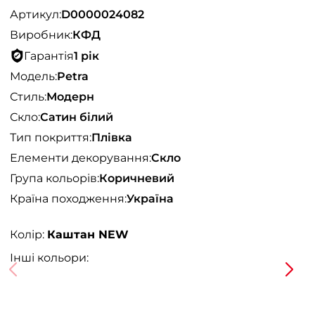
Артикул:
D0000024082
Виробник:
КФД
Гарантія
1 рік
Модель:
Petra
Стиль:
Модерн
Скло:
Сатин білий
Тип покриття:
Плівка
Елементи декорування:
Скло
Група кольорів:
Коричневий
Країна походження:
Україна
Колір:
Каштан NEW
Інші кольори: