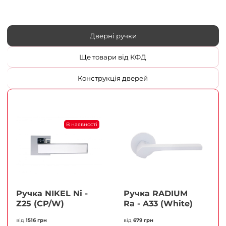
Дверні ручки
Ще товари від КФД
Конструкція дверей
В наявності
Ручка NIKEL Ni -
Ручка RADIUM
Z25 (CP/W)
Ra - A33 (White)
від
1516 грн
від
679 грн