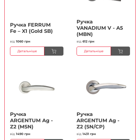
Ручка
Ручка FERRUМ
VANADIUM V - A5
Fe – X1 (Gold SB)
(MBN)
від
1060 грн
від
612 грн
Детальніше
Детальніше
Ручка
Ручка
ARGENTUM Ag -
ARGENTUM Ag -
Z2 (MSN)
Z2 (SN/CP)
від
1490 грн
від
1431 грн