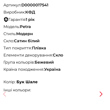
Артикул:
D0000017541
Виробник:
КФД
Гарантія
1 рік
Модель:
Petra
Стиль:
Модерн
Скло:
Сатин білий
Тип покриття:
Плівка
Елементи декорування:
Скло
Група кольорів:
Бежевий
Країна походження:
Україна
Колір:
Бук Шале
Інші кольори: