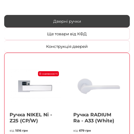
Дверні ручки
Ще товари від КФД
Конструкція дверей
В наявності
Ручка NIKEL Ni -
Ручка RADIUM
Z25 (CP/W)
Ra - A33 (White)
від
1516 грн
від
679 грн