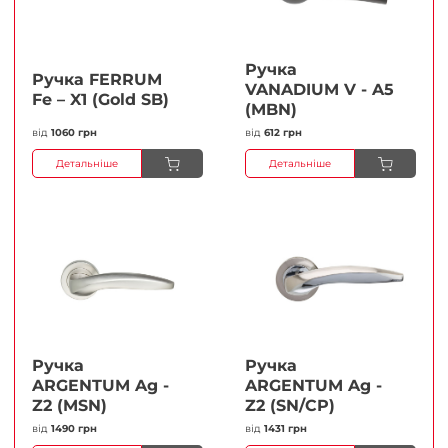
Ручка
Ручка FERRUМ
VANADIUM V - A5
Fe – X1 (Gold SB)
(MBN)
від
1060 грн
від
612 грн
Детальніше
Детальніше
Ручка
Ручка
ARGENTUM Ag -
ARGENTUM Ag -
Z2 (MSN)
Z2 (SN/CP)
від
1490 грн
від
1431 грн