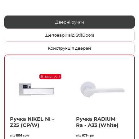
Дверні ручки
Ще товари від StilDoors
Конструкція дверей
В наявності
Ручка NIKEL Ni -
Ручка RADIUM
Z25 (CP/W)
Ra - A33 (White)
від
1516 грн
від
679 грн