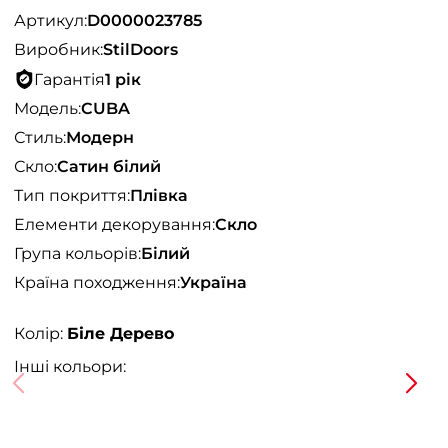
Артикул:
D0000023785
Виробник:
StilDoors
Гарантія
1 рік
Модель:
CUBA
Стиль:
Модерн
Скло:
Сатин білий
Тип покриття:
Плівка
Елементи декорування:
Скло
Група кольорів:
Білий
Країна походження:
Україна
Колір:
Біле Дерево
Інші кольори: