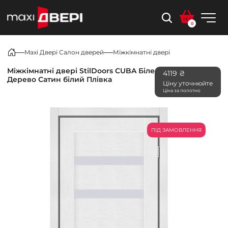
0
Maxi Двері Салон дверей
Міжкімнатні двері
Міжкімнатні двері StilDoors CUBA Біле
4119 ₴
Дерево Сатин білий Плівка
Ціну уточнюйте
Ціна за полотно
ПІД ЗАМОВЛЕННЯ