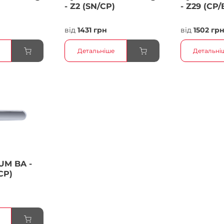
- Z2 (SN/CP)
- Z29 (CP/
від
1431 грн
від
1502 гр
Детальніше
Детальні
UM BA -
CP)