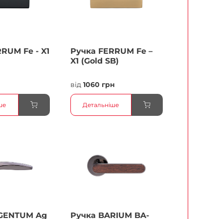
RUМ Fe - X1
Ручка FERRUМ Fe –
X1 (Gold SB)
від
1060 грн
ше
Детальніше
GENTUM Ag
Ручка BARIUM BA-