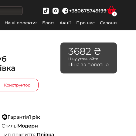
+380675749199
0
Наші проекти
Блог
Акції
Про нас
Салони
3682 ₴
уб
Ціну уточнюйте
Ціна за полотно
івка
Конструктор
Гарантія
1 рік
Стиль:
Модерн
Тип покриття:
Плівка