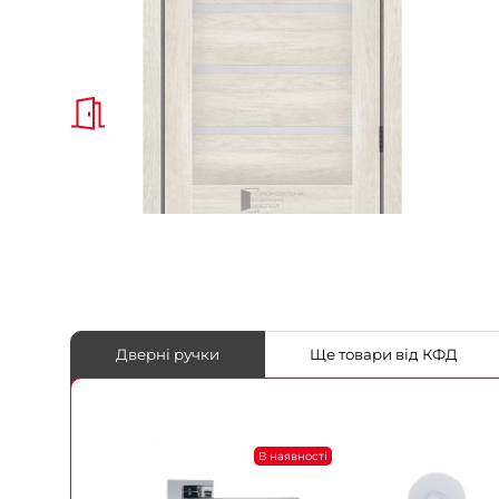
Дверні ручки
Ще товари від КФД
В наявності