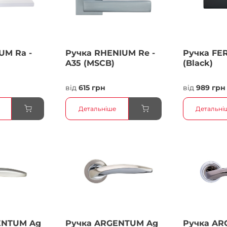
UM Ra -
Ручка RHENIUM Re -
Ручка FER
A35 (MSCB)
(Black)
від
615 грн
від
989 грн
Детальніше
Детальні
ENTUM Ag
Ручка ARGENTUM Ag
Ручка AR