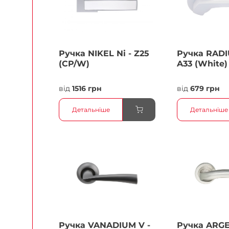
Ручка NIKEL Ni - Z25
Ручка RADI
(CP/W)
A33 (White)
від
1516 грн
від
679 грн
Детальніше
Детальніше
Ручка VANADIUM V -
Ручка ARG