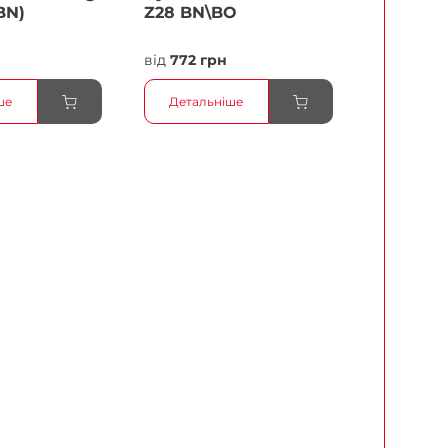
BN)
Z28 BN\BO
н
від
772 грн
ше
Детальніше