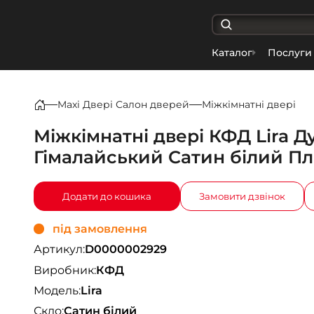
Каталог
Послуги
Maxi Двері Салон дверей
Міжкімнатні двері
Міжкімнатні двері КФД Lira Д
Гімалайський Сатин білий Пл
Додати до кошика
Замовити дзвінок
під замовлення
Артикул:
D0000002929
Виробник:
КФД
Модель:
Lira
Скло:
Сатин білий