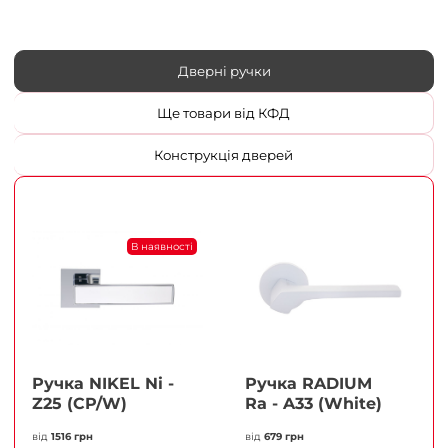
Дверні ручки
Ще товари від КФД
Конструкція дверей
В наявності
Ручка NIKEL Ni -
Ручка RADIUM
Z25 (CP/W)
Ra - A33 (White)
від
1516 грн
від
679 грн