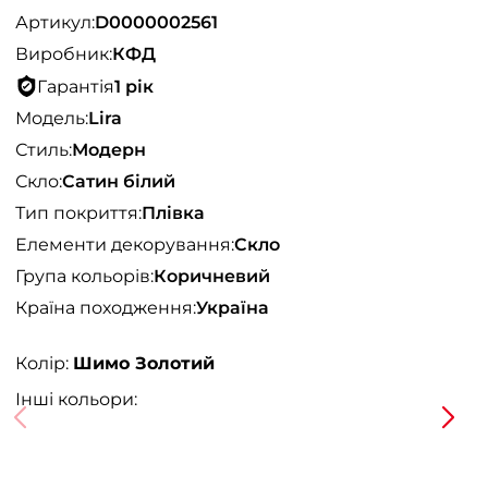
Артикул:
D0000002561
Виробник:
КФД
Гарантія
1 рік
Модель:
Lira
Стиль:
Модерн
Скло:
Сатин білий
Тип покриття:
Плівка
Елементи декорування:
Скло
Група кольорів:
Коричневий
Країна походження:
Україна
Колір:
Шимо Золотий
Інші кольори: