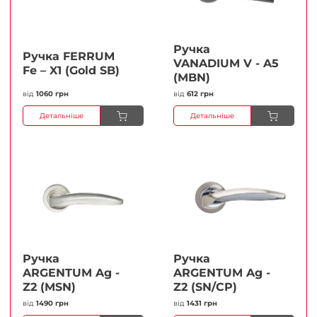
Ручка
Ручка FERRUМ
VANADIUM V - A5
Fe – X1 (Gold SB)
(MBN)
від
1060 грн
від
612 грн
Детальніше
Детальніше
Ручка
Ручка
ARGENTUM Ag -
ARGENTUM Ag -
Z2 (MSN)
Z2 (SN/CP)
від
1490 грн
від
1431 грн