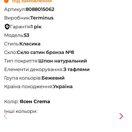
під замовлення
Артикул:
8088015062
Виробник:
Terminus
Гарантія
1 рік
Модель:
53
Стиль:
Класика
Скло:
Скло сатин бронза №8
Тип покриття:
Шпон натуральний
Елементи декорування:
З тафлями
Група кольорів:
Бежевий
Країна походження:
Україна
Колір:
Ясен Crema
Інші кольори: