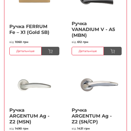
Ручка
Ручка FERRUМ
VANADIUM V - A5
Fe – X1 (Gold SB)
(MBN)
від
1060 грн
від
612 грн
Детальніше
Детальніше
Ручка
Ручка
ARGENTUM Ag -
ARGENTUM Ag -
Z2 (MSN)
Z2 (SN/CP)
від
1490 грн
від
1431 грн