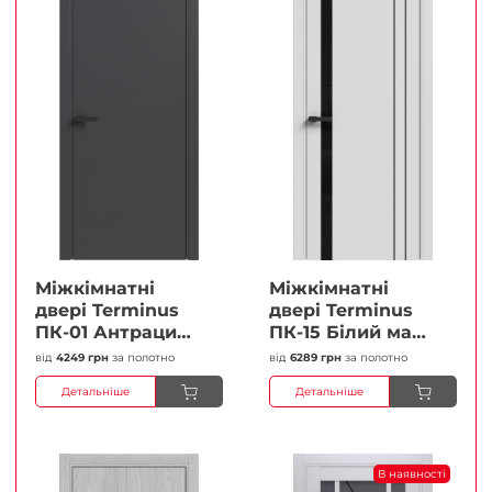
Міжкімнатні
Міжкімнатні
двері Terminus
двері Terminus
ПК-01 Антрацит
ПК-15 Білий мат
(п/п) Глухі
(Термінус) Чорне
від
4249 грн
за полотно
від
6289 грн
за полотно
Плівка
скло Плівка
Детальніше
Детальніше
В наявності