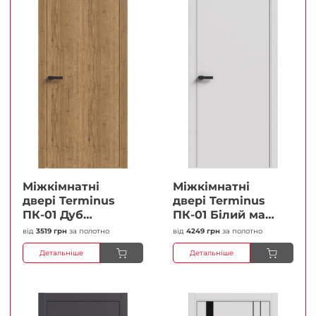
Міжкімнатні
Міжкімнатні
двері Terminus
двері Terminus
ПК-01 Дуб
ПК-01 Білий мат
античний Глухі
(Термінус) Глухі
від
3519 грн
за полотно
від
4249 грн
за полотно
Плівка
Плівка
Детальніше
Детальніше