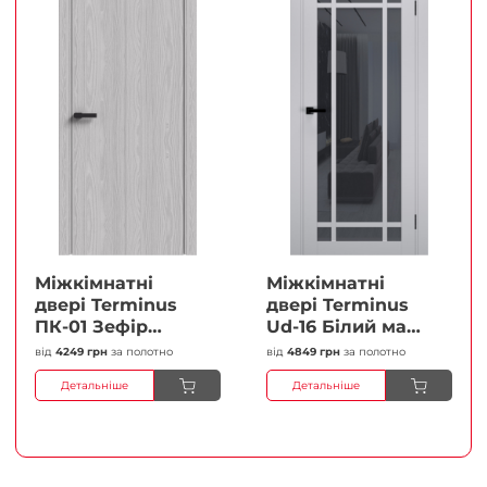
Міжкімнатні
Міжкімнатні
двері Terminus
двері Terminus
ПК-01 Зефір
Ud-16 Білий мат
Глухі Плівка
(Термінус) Сатин
від
4249 грн
за полотно
від
4849 грн
за полотно
білий Плівка
Детальніше
Детальніше