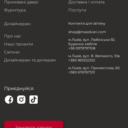
Приховані двері
Доставка і оплата
Фурнітура
Послуги
Дизайнерам
Контакти для зв’язку
shop@maxidveri.com
Про нас
м.Львів, вул. Любінська 92,
Наші проекти
Будинок меблів
+38 0979797108
Салони
м.Львів, вул. В. Великого, 10в
Дизайнерам та дилерам
+380 961322202
м.Львів, вул. Промислова, 60
+380 676767331
Приєднуйся
Замовити дзвінок