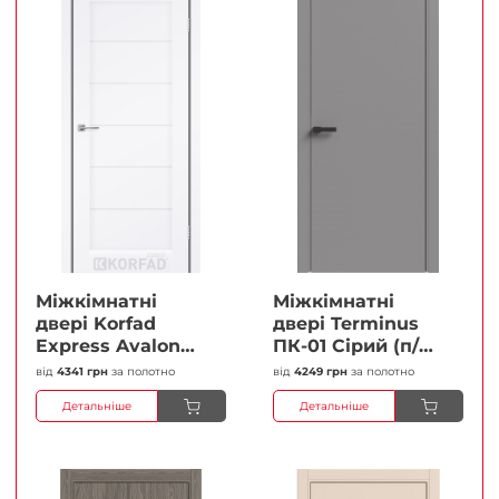
Міжкімнатні
Міжкімнатні
двері Korfad
двері Terminus
Express Avalon
ПК-01 Сірий (п/п)
Білий мат
Глухі Плівка
від
4341 грн
за полотно
від
4249 грн
за полотно
Кристал
Детальніше
Детальніше
Антискретч
Плівка