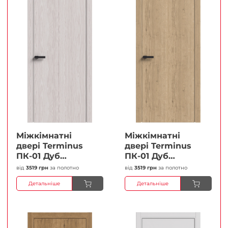
Міжкімнатні
Міжкімнатні
двері Terminus
двері Terminus
ПК-01 Дуб
ПК-01 Дуб
перлиний Глухі
класичний Глухі
від
3519 грн
за полотно
від
3519 грн
за полотно
Плівка
Плівка
Детальніше
Детальніше