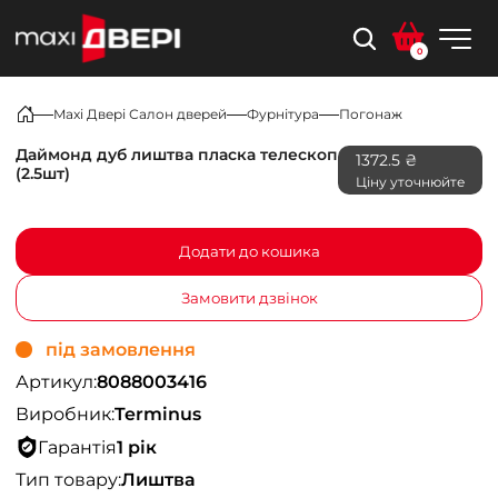
0
Maxi Двері Салон дверей
Фурнітура
Погонаж
Даймонд дуб лиштва пласка телескоп
1372.5 ₴
(2.5шт)
Ціну уточнюйте
Додати до кошика
Замовити дзвінок
під замовлення
Артикул:
8088003416
Виробник:
Terminus
Гарантія
1 рік
Тип товару:
Лиштва