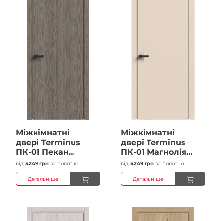
Міжкімнатні
Міжкімнатні
двері Terminus
двері Terminus
ПК-01 Пекан
ПК-01 Магнолія
Глухі Плівка
Глухі Плівка
від
4249 грн
за полотно
від
4249 грн
за полотно
Детальніше
Детальніше