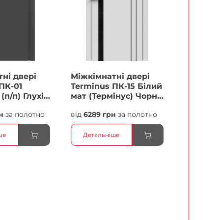
ні двері
Міжкімнатні двері
ПК-01
Terminus ПК-15 Білий
(п/п) Глухі
мат (Термінус) Чорне
скло Плівка
н
за полотно
від
6289 грн
за полотно
ше
Детальніше