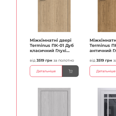
Міжкімнатні двері
Міжкімнатн
Terminus ПК-01 Дуб
Terminus П
класичний Глухі
античний Г
Плівка
Плівка
від
3519 грн
за полотно
від
3519 грн
з
Детальніше
Детальніше