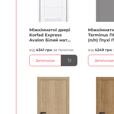
Міжкімнатні двері
Міжкімнатн
Korfad Express
Terminus П
Avalon Білий мат
(п/п) Глухі 
Кристал Антискретч
від
4341 грн
за полотно
від
4249 грн
Плівка
Детальніше
Детальніше