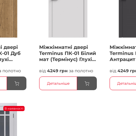
і двері
Міжкімнатні двері
Міжкімнат
К-01 Дуб
Terminus ПК-01 Білий
Terminus 
лухі
мат (Термінус) Глухі
Антрацит 
Плівка
Плівка
а полотно
від
4249 грн
за полотно
від
4249 гр
Детальніше
Детальні
В наявності