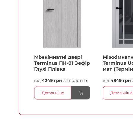
Міжкімнатні двері
Міжкімнатн
Terminus ПК-01 Зефір
Terminus Ud
Глухі Плівка
мат (Термін
білий Плів
від
4249 грн
за полотно
від
4849 грн
Детальніше
Детальніше