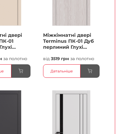
ні двері
Міжкімнатні двері
ПК-01
Terminus ПК-01 Дуб
Глухі
перлиний Глухі
Плівка
н
за полотно
від
3519 грн
за полотно
ше
Детальніше