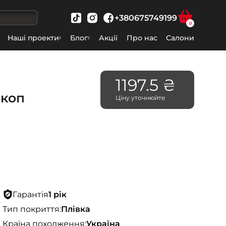
+380675749199
0
Наші проекти
Блог
Акції
Про нас
Салони
ж
1197.5 ₴
скоп
Ціну уточнюйте
Гарантія
1 рік
Тип покриття:
Плівка
Країна походження:
Україна