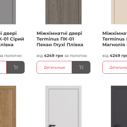
і двері
Міжкімнатні двері
Міжкімнат
К-01 Сірий
Terminus ПК-01
Terminus 
Плівка
Пекан Глухі Плівка
Магнолія 
Плівка
за полотно
від
4249 грн
за полотно
від
4249 гр
Детальніше
Детальні