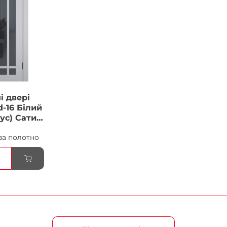
і двері
-16 Білий
ус) Сатин
ка
за полотно