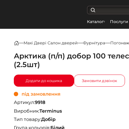
Каталог
Послуги
Maxi Двері Салон дверей
Фурнітура
Погона
Арктика (п/п) добор 100 теле
(2.5шт)
Додати до кошика
Замовити дзвінок
під замовлення
Артикул:
9918
Виробник:
Terminus
Тип товару:
Добір
Група кольорів:
Білий