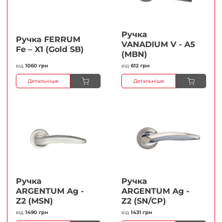
Ручка
Ручка FERRUМ
VANADIUM V - A5
Fe – X1 (Gold SB)
(MBN)
від
1060 грн
від
612 грн
Детальніше
Детальніше
Ручка
Ручка
ARGENTUM Ag -
ARGENTUM Ag -
Z2 (MSN)
Z2 (SN/CP)
від
1490 грн
від
1431 грн