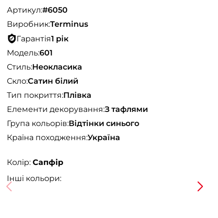
Артикул:
#6050
Виробник:
Terminus
Гарантія
1 рік
Модель:
601
Стиль:
Неокласика
Скло:
Сатин білий
Тип покриття:
Плівка
Елементи декорування:
З тафлями
Група кольорів:
Відтінки синього
Країна походження:
Україна
Колір:
Сапфір
Інші кольори: