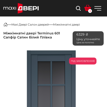
0
Maxi Двері Салон дверей
Міжкімнатні двері
Міжкімнатні двері Terminus 601
6329 ₴
Сапфір Сатин білий Плівка
Ціну уточнюйте
Ціна за полотно
ПІД ЗАМОВЛЕННЯ