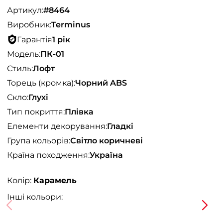
Артикул:
#8464
Виробник:
Terminus
Гарантія
1 рік
Модель:
ПК-01
Стиль:
Лофт
Торець (кромка):
Чорний ABS
Скло:
Глухі
Тип покриття:
Плівка
Елементи декорування:
Гладкі
Група кольорів:
Світло коричневі
Країна походження:
Україна
Колір:
Карамель
Інші кольори: