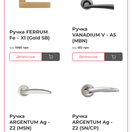
Ручка
Ручка FERRUМ
VANADIUM V - A5
Fe – X1 (Gold SB)
(MBN)
від
1060 грн
від
612 грн
Детальніше
Детальніше
Ручка
Ручка
ARGENTUM Ag -
ARGENTUM Ag -
Z2 (MSN)
Z2 (SN/CP)