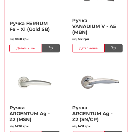
Ручка
Ручка FERRUМ
VANADIUM V - A5
Fe – X1 (Gold SB)
(MBN)
від
1060 грн
від
612 грн
Детальніше
Детальніше
Ручка
Ручка
ARGENTUM Ag -
ARGENTUM Ag -
Z2 (MSN)
Z2 (SN/CP)
від
1490 грн
від
1431 грн