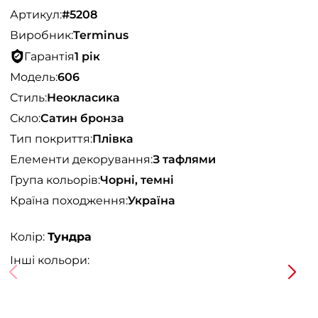
Артикул:
#5208
Виробник:
Terminus
Гарантія
1 рік
Модель:
606
Стиль:
Неокласика
Скло:
Сатин бронза
Тип покриття:
Плівка
Елементи декорування:
З тафлями
Група кольорів:
Чорні, темні
Країна походження:
Україна
Колір:
Тундра
Інші кольори: