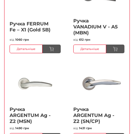
Ручка
Ручка FERRUМ
VANADIUM V - A5
Fe – X1 (Gold SB)
(MBN)
від
1060 грн
від
612 грн
Детальніше
Детальніше
Ручка
Ручка
ARGENTUM Ag -
ARGENTUM Ag -
Z2 (MSN)
Z2 (SN/CP)
від
1490 грн
від
1431 грн