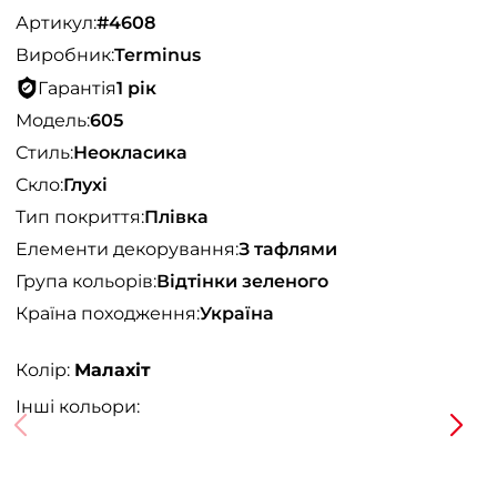
Артикул:
#4608
Виробник:
Terminus
Гарантія
1 рік
Модель:
605
Стиль:
Неокласика
Скло:
Глухі
Тип покриття:
Плівка
Елементи декорування:
З тафлями
Група кольорів:
Відтінки зеленого
Країна походження:
Україна
Колір:
Малахіт
Інші кольори: