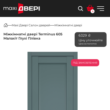
0
Maxi Двері Салон дверей
Міжкімнатні двері
Міжкімнатні двері Terminus 605
6329 ₴
Малахіт Глухі Плівка
Ціну уточнюйте
Ціна за полотно
ПІД ЗАМОВЛЕННЯ