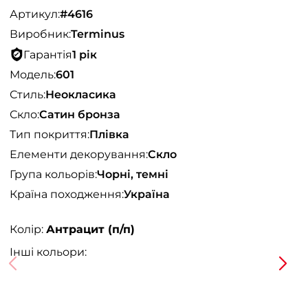
Артикул:
#4616
Виробник:
Terminus
Гарантія
1 рік
Модель:
601
Стиль:
Неокласика
Скло:
Сатин бронза
Тип покриття:
Плівка
Елементи декорування:
Скло
Група кольорів:
Чорні, темні
Країна походження:
Україна
Колір:
Антрацит (п/п)
Інші кольори: