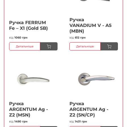
Ручка
Ручка FERRUМ
VANADIUM V - A5
Fe – X1 (Gold SB)
(MBN)
від
1060 грн
від
612 грн
Детальніше
Детальніше
Ручка
Ручка
ARGENTUM Ag -
ARGENTUM Ag -
Z2 (MSN)
Z2 (SN/CP)
від
1490 грн
від
1431 грн