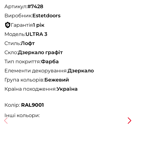
Артикул:
#7428
Виробник:
Estetdoors
Гарантія
1 рік
Модель:
ULTRA 3
Стиль:
Лофт
Скло:
Дзеркало графіт
Тип покриття:
Фарба
Елементи декорування:
Дзеркало
Група кольорів:
Бежевий
Країна походження:
Україна
Колір:
RAL9001
Інші кольори: