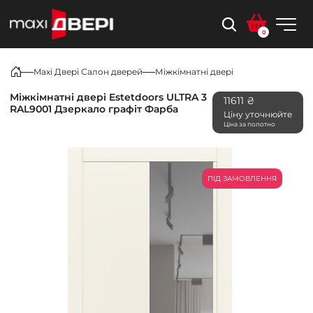
0
Maxi Двері Салон дверей
Міжкімнатні двері
Міжкімнатні двері Estetdoors ULTRA 3
11611 ₴
RAL9001 Дзеркало графіт Фарба
Ціну уточнюйте
Ціна за полотно
ПІД ЗАМОВЛЕННЯ