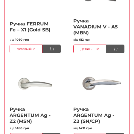
Ручка
Ручка FERRUМ
VANADIUM V - A5
Fe – X1 (Gold SB)
(MBN)
від
1060 грн
від
612 грн
Детальніше
Детальніше
Ручка
Ручка
ARGENTUM Ag -
ARGENTUM Ag -
Z2 (MSN)
Z2 (SN/CP)
від
1490 грн
від
1431 грн