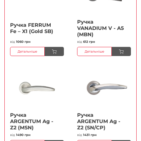
Ручка
Ручка FERRUМ
VANADIUM V - A5
Fe – X1 (Gold SB)
(MBN)
від
1060 грн
від
612 грн
Детальніше
Детальніше
Ручка
Ручка
ARGENTUM Ag -
ARGENTUM Ag -
Z2 (MSN)
Z2 (SN/CP)
від
1490 грн
від
1431 грн