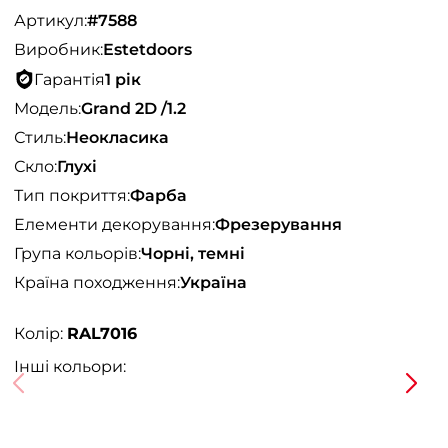
Артикул:
#7588
Виробник:
Estetdoors
Гарантія
1 рік
Модель:
Grand 2D /1.2
Стиль:
Неокласика
Скло:
Глухі
Тип покриття:
Фарба
Елементи декорування:
Фрезерування
Група кольорів:
Чорні, темні
Країна походження:
Україна
Колір:
RAL7016
Інші кольори: