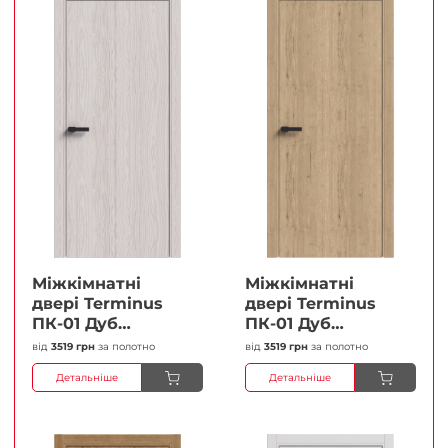
Міжкімнатні
Міжкімнатні
двері Terminus
двері Terminus
ПК-01 Дуб
ПК-01 Дуб
перлиний Глухі
класичний Глухі
від
3519 грн
за полотно
від
3519 грн
за полотно
Плівка
Плівка
Детальніше
Детальніше