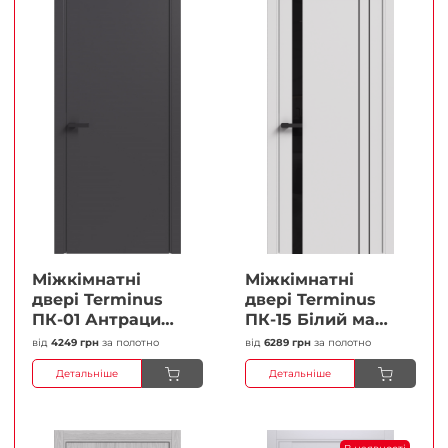
Міжкімнатні
Міжкімнатні
двері Terminus
двері Terminus
ПК-01 Антрацит
ПК-15 Білий мат
(п/п) Глухі
(Термінус) Чорне
від
4249 грн
за полотно
від
6289 грн
за полотно
Плівка
скло Плівка
Детальніше
Детальніше