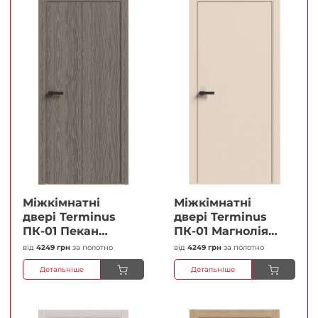
Міжкімнатні
Міжкімнатні
двері Terminus
двері Terminus
ПК-01 Пекан
ПК-01 Магнолія
Глухі Плівка
Глухі Плівка
від
4249 грн
за полотно
від
4249 грн
за полотно
Детальніше
Детальніше