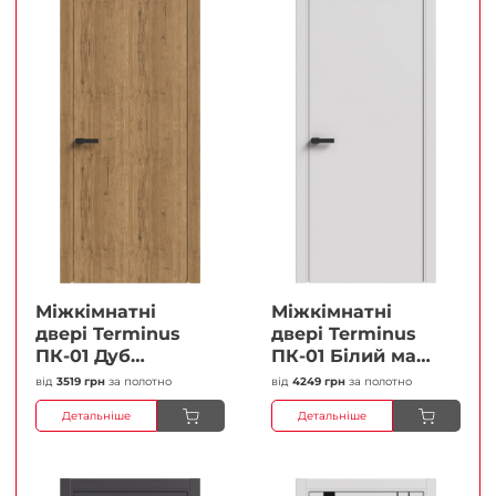
Міжкімнатні
Міжкімнатні
двері Terminus
двері Terminus
ПК-01 Дуб
ПК-01 Білий мат
античний Глухі
(Термінус) Глухі
від
3519 грн
за полотно
від
4249 грн
за полотно
Плівка
Плівка
Детальніше
Детальніше