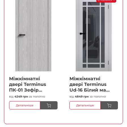
В наявності
Міжкімнатні
Міжкімнатні
двері Terminus
двері Terminus
ПК-01 Зефір
Ud-16 Білий мат
Глухі Плівка
(Термінус) Сатин
від
4249 грн
за полотно
від
4849 грн
за полотно
білий Плівка
Детальніше
Детальніше