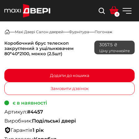
0
Maxi Двері Салон дверей
Фурнітура
Погонаж
Коробочний брус телескоп
3057.5 ₴
закруглений з ущільнювачем
Ціну уточнюйте
80*40*2100, мокко (2.5шт)
Додати до кошика
Замовити дзвінок
є в наявності
Артикул:
#4457
Виробник:
Подільські двері
Гарантія
1 рік