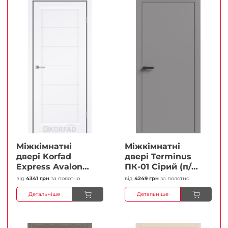
Міжкімнатні
Міжкімнатні
двері Korfad
двері Terminus
Express Avalon
ПК-01 Сірий (п/п)
Білий мат
Глухі Плівка
від
4341 грн
за полотно
від
4249 грн
за полотно
Кристал
Детальніше
Детальніше
Антискретч
Плівка