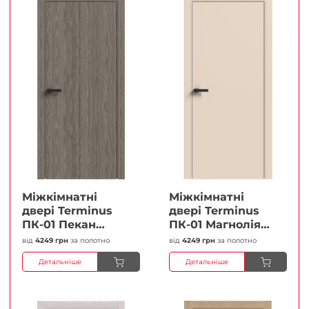
Міжкімнатні
Міжкімнатні
двері Terminus
двері Terminus
ПК-01 Пекан
ПК-01 Магнолія
Глухі Плівка
Глухі Плівка
від
4249 грн
за полотно
від
4249 грн
за полотно
Детальніше
Детальніше