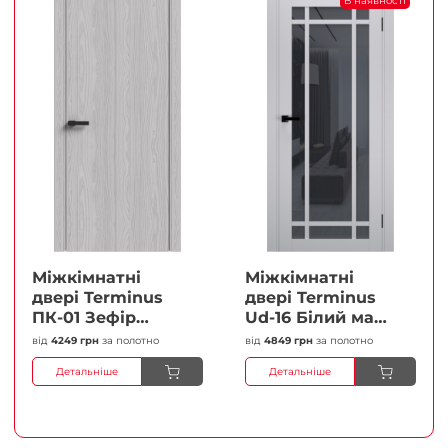
В наявності
Міжкімнатні
Міжкімнатні
двері Terminus
двері Terminus
ПК-01 Зефір
Ud-16 Білий мат
Глухі Плівка
(Термінус) Сатин
від
4249 грн
за полотно
від
4849 грн
за полотно
білий Плівка
Детальніше
Детальніше