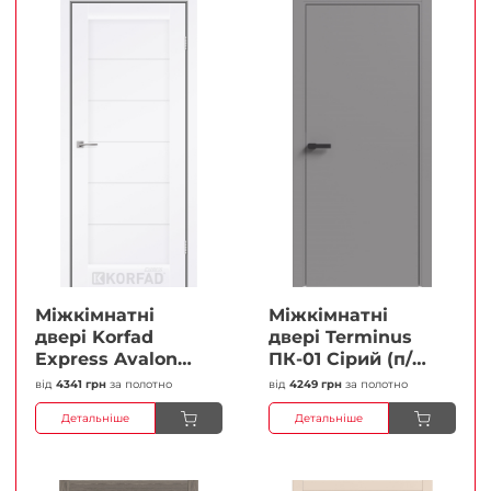
Міжкімнатні
Міжкімнатні
двері Korfad
двері Terminus
Express Avalon
ПК-01 Сірий (п/п)
Білий мат
Глухі Плівка
від
4341 грн
за полотно
від
4249 грн
за полотно
Кристал
Детальніше
Детальніше
Антискретч
Плівка