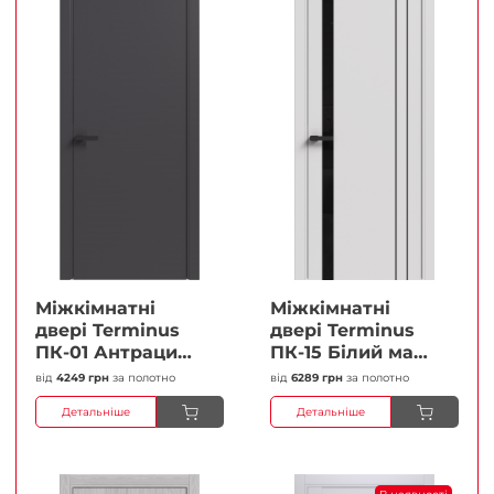
Міжкімнатні
Міжкімнатні
двері Terminus
двері Terminus
ПК-01 Антрацит
ПК-15 Білий мат
(п/п) Глухі
(Термінус) Чорне
від
4249 грн
за полотно
від
6289 грн
за полотно
Плівка
скло Плівка
Детальніше
Детальніше