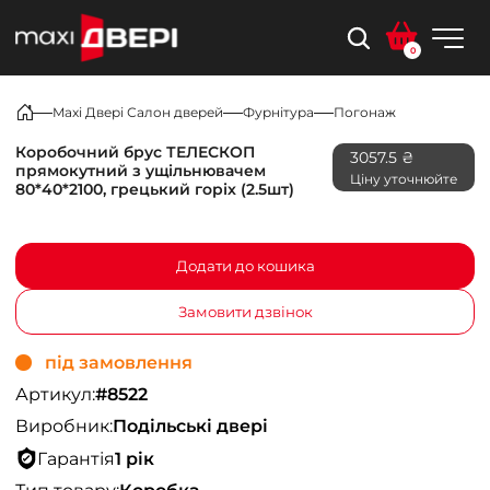
0
Maxi Двері Салон дверей
Фурнітура
Погонаж
Коробочний брус ТЕЛЕСКОП
3057.5 ₴
прямокутний з ущільнювачем
Ціну уточнюйте
80*40*2100, грецький горіх (2.5шт)
Додати до кошика
Замовити дзвінок
під замовлення
Артикул:
#8522
Виробник:
Подільські двері
Гарантія
1 рік