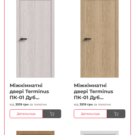
Міжкімнатні
Міжкімнатні
двері Terminus
двері Terminus
ПК-01 Дуб
ПК-01 Дуб
перлиний Глухі
класичний Глухі
від
3519 грн
за полотно
від
3519 грн
за полотно
Плівка
Плівка
Детальніше
Детальніше