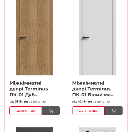
Міжкімнатні
Міжкімнатні
двері Terminus
двері Terminus
ПК-01 Дуб
ПК-01 Білий мат
античний Глухі
(Термінус) Глухі
від
3519 грн
за полотно
від
4249 грн
за полотно
Плівка
Плівка
Детальніше
Детальніше