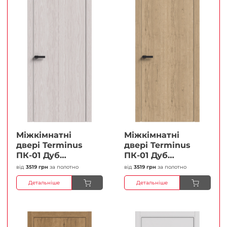
Міжкімнатні
Міжкімнатні
двері Terminus
двері Terminus
ПК-01 Дуб
ПК-01 Дуб
перлиний Глухі
класичний Глухі
від
3519 грн
за полотно
від
3519 грн
за полотно
Плівка
Плівка
Детальніше
Детальніше