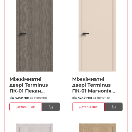
Міжкімнатні
Міжкімнатні
двері Terminus
двері Terminus
ПК-01 Пекан
ПК-01 Магнолія
Глухі Плівка
Глухі Плівка
від
4249 грн
за полотно
від
4249 грн
за полотно
Детальніше
Детальніше