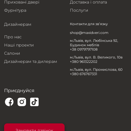
Приховані двері
Доставка і оплата
Фурнітура
Послуги
Дизайнерам
Контакти для зв’язку
shop@maxidveri.com
Про нас
м.Львів, вул. Любінська 92,
Наші проекти
Будинок меблів
+38 0979797108
Салони
м.Львів, вул. В. Великого, 10в
Дизайнерам та дилерам
+380 961322202
м.Львів, вул. Промислова, 60
+380 676767331
Приєднуйся
Замовити дзвінок