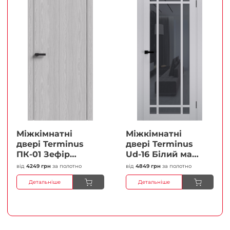
Міжкімнатні
Міжкімнатні
двері Terminus
двері Terminus
ПК-01 Зефір
Ud-16 Білий мат
Глухі Плівка
(Термінус) Сатин
від
4249 грн
за полотно
від
4849 грн
за полотно
білий Плівка
Детальніше
Детальніше