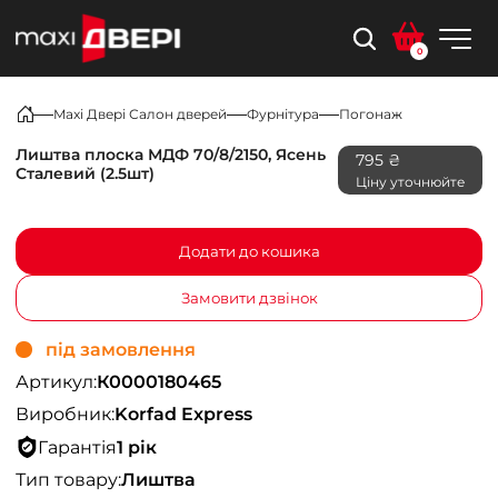
0
Maxi Двері Салон дверей
Фурнітура
Погонаж
Лиштва плоска МДФ 70/8/2150, Ясень
795 ₴
Сталевий (2.5шт)
Ціну уточнюйте
Додати до кошика
Замовити дзвінок
під замовлення
Артикул:
К0000180465
Виробник:
Korfad Express
Гарантія
1 рік
Тип товару:
Лиштва