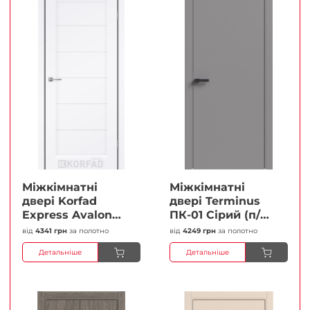
Міжкімнатні
Міжкімнатні
двері Korfad
двері Terminus
Express Avalon
ПК-01 Сірий (п/п)
Білий мат
Глухі Плівка
від
4341 грн
за полотно
від
4249 грн
за полотно
Кристал
Детальніше
Детальніше
Антискретч
Плівка