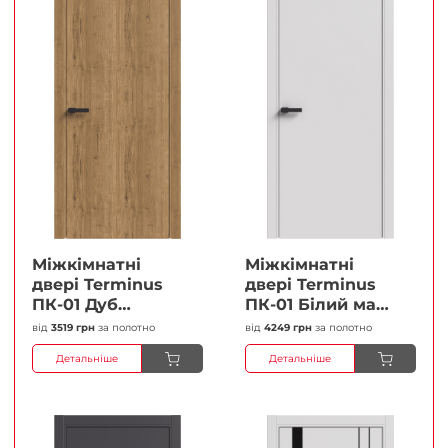
Міжкімнатні
Міжкімнатні
двері Terminus
двері Terminus
ПК-01 Дуб
ПК-01 Білий мат
античний Глухі
(Термінус) Глухі
від
3519 грн
за полотно
від
4249 грн
за полотно
Плівка
Плівка
Детальніше
Детальніше