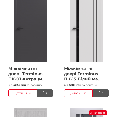
Міжкімнатні
Міжкімнатні
двері Terminus
двері Terminus
ПК-01 Антрацит
ПК-15 Білий мат
(п/п) Глухі
(Термінус) Чорне
від
4249 грн
за полотно
від
6289 грн
за полотно
Плівка
скло Плівка
Детальніше
Детальніше
В наявності