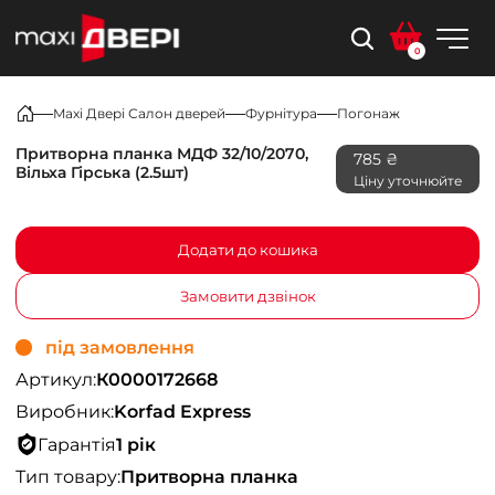
0
Maxi Двері Салон дверей
Фурнітура
Погонаж
Притворна планка МДФ 32/10/2070,
785 ₴
Вільха Гірська (2.5шт)
Ціну уточнюйте
Додати до кошика
Замовити дзвінок
під замовлення
Артикул:
К0000172668
Виробник:
Korfad Express
Гарантія
1 рік
Тип товару:
Притворна планка