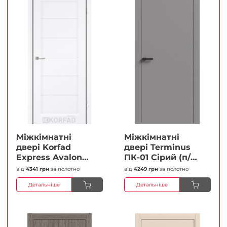
Міжкімнатні
Міжкімнатні
двері Korfad
двері Terminus
Express Avalon
ПК-01 Сірий (п/п)
Білий мат
Глухі Плівка
від
4341 грн
за полотно
від
4249 грн
за полотно
Кристал
Детальніше
Детальніше
Антискретч
Плівка