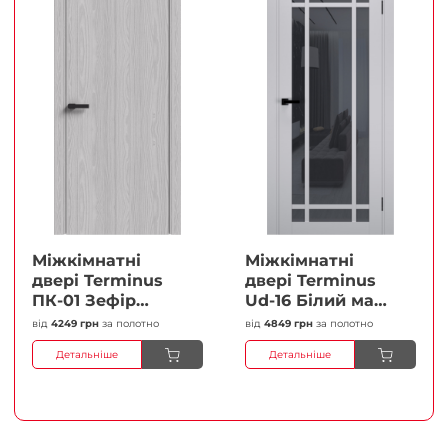
Міжкімнатні
Міжкімнатні
двері Terminus
двері Terminus
ПК-01 Зефір
Ud-16 Білий мат
Глухі Плівка
(Термінус) Сатин
від
4249 грн
за полотно
від
4849 грн
за полотно
білий Плівка
Детальніше
Детальніше