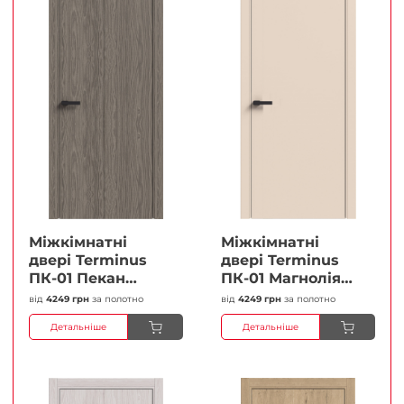
Міжкімнатні
Міжкімнатні
двері Terminus
двері Terminus
ПК-01 Пекан
ПК-01 Магнолія
Глухі Плівка
Глухі Плівка
від
4249 грн
за полотно
від
4249 грн
за полотно
Детальніше
Детальніше