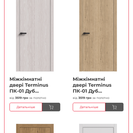
Міжкімнатні
Міжкімнатні
двері Terminus
двері Terminus
ПК-01 Дуб
ПК-01 Дуб
перлиний Глухі
класичний Глухі
від
3519 грн
за полотно
від
3519 грн
за полотно
Плівка
Плівка
Детальніше
Детальніше