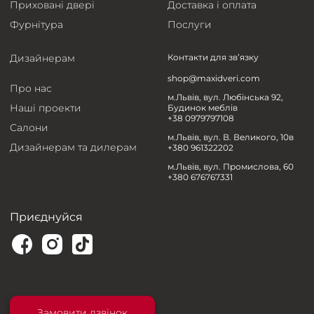
Приховані двері
Доставка і оплата
Фурнітура
Послуги
Дизайнерам
Контакти для зв’язку
shop@maxidveri.com
Про нас
м.Львів, вул. Любінська 92,
Наші проекти
Будинок меблів
+38 0979797108
Салони
м.Львів, вул. В. Великого, 10в
Дизайнерам та дилерам
+380 961322202
м.Львів, вул. Промислова, 60
+380 676767331
Приєднуйся
Замовити дзвінок