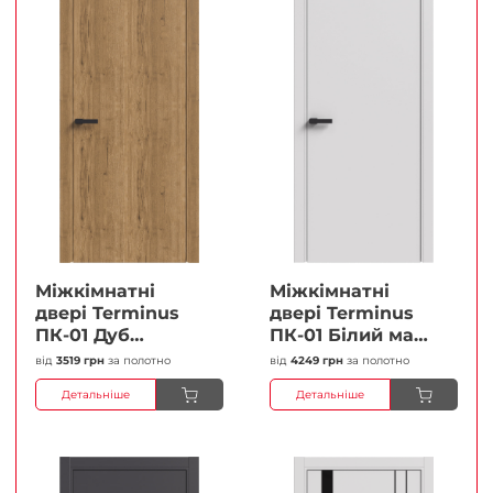
Міжкімнатні
Міжкімнатні
двері Terminus
двері Terminus
ПК-01 Дуб
ПК-01 Білий мат
античний Глухі
(Термінус) Глухі
від
3519 грн
за полотно
від
4249 грн
за полотно
Плівка
Плівка
Детальніше
Детальніше