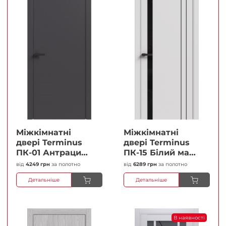
Міжкімнатні
Міжкімнатні
двері Terminus
двері Terminus
ПК-01 Антрацит
ПК-15 Білий мат
(п/п) Глухі
(Термінус) Чорне
від
4249 грн
за полотно
від
6289 грн
за полотно
Плівка
скло Плівка
Детальніше
Детальніше
В наявності