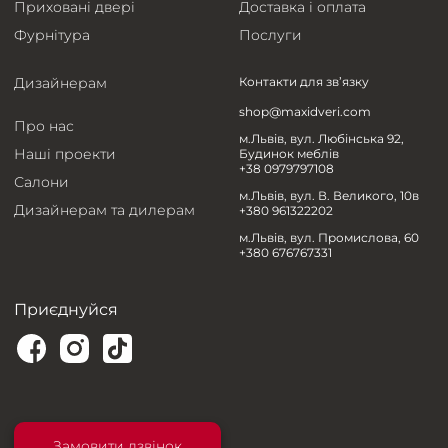
Приховані двері
Доставка і оплата
Фурнітура
Послуги
Дизайнерам
Контакти для зв’язку
shop@maxidveri.com
Про нас
м.Львів, вул. Любінська 92,
Наші проекти
Будинок меблів
+38 0979797108
Салони
м.Львів, вул. В. Великого, 10в
Дизайнерам та дилерам
+380 961322202
м.Львів, вул. Промислова, 60
+380 676767331
Приєднуйся
Замовити дзвінок