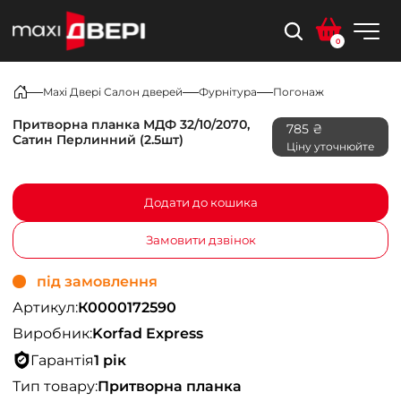
0
Maxi Двері Салон дверей
Фурнітура
Погонаж
Притворна планка МДФ 32/10/2070,
785 ₴
Сатин Перлинний (2.5шт)
Ціну уточнюйте
Додати до кошика
Замовити дзвінок
під замовлення
Артикул:
К0000172590
Виробник:
Korfad Express
Гарантія
1 рік
Тип товару:
Притворна планка