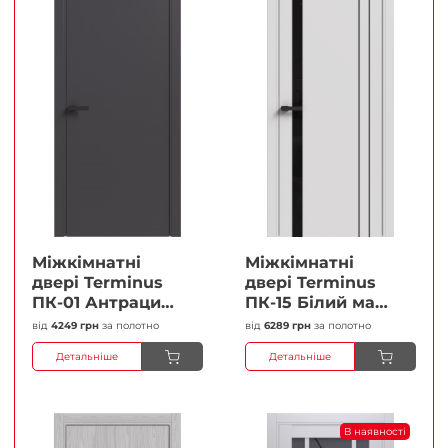
Міжкімнатні
Міжкімнатні
двері Terminus
двері Terminus
ПК-01 Антрацит
ПК-15 Білий мат
(п/п) Глухі
(Термінус) Чорне
від
4249 грн
за полотно
від
6289 грн
за полотно
Плівка
скло Плівка
Детальніше
Детальніше
В наявності