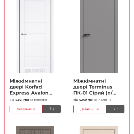
Міжкімнатні
Міжкімнатні
двері Korfad
двері Terminus
Express Avalon
ПК-01 Сірий (п/п)
Білий мат
Глухі Плівка
від
4341 грн
за полотно
від
4249 грн
за полотно
Кристал
Детальніше
Детальніше
Антискретч
Плівка