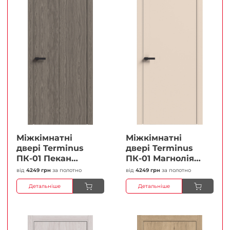
Міжкімнатні
Міжкімнатні
двері Terminus
двері Terminus
ПК-01 Пекан
ПК-01 Магнолія
Глухі Плівка
Глухі Плівка
від
4249 грн
за полотно
від
4249 грн
за полотно
Детальніше
Детальніше