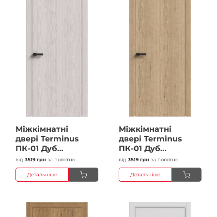
Міжкімнатні
Міжкімнатні
двері Terminus
двері Terminus
ПК-01 Дуб
ПК-01 Дуб
перлиний Глухі
класичний Глухі
від
3519 грн
за полотно
від
3519 грн
за полотно
Плівка
Плівка
Детальніше
Детальніше