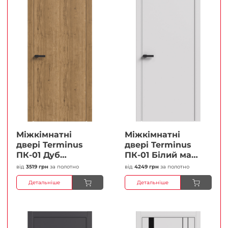
Міжкімнатні
Міжкімнатні
двері Terminus
двері Terminus
ПК-01 Дуб
ПК-01 Білий мат
античний Глухі
(Термінус) Глухі
від
3519 грн
за полотно
від
4249 грн
за полотно
Плівка
Плівка
Детальніше
Детальніше