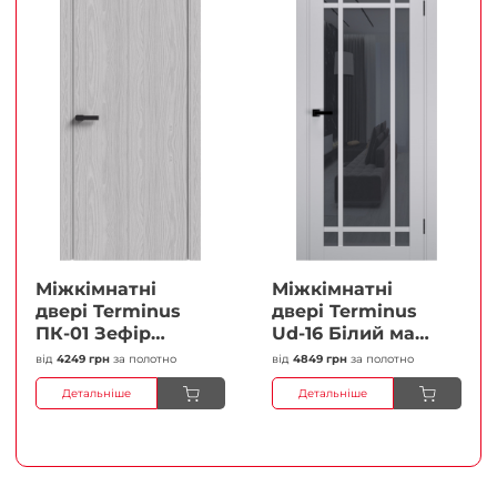
Міжкімнатні
Міжкімнатні
двері Terminus
двері Terminus
ПК-01 Зефір
Ud-16 Білий мат
Глухі Плівка
(Термінус) Сатин
від
4249 грн
за полотно
від
4849 грн
за полотно
білий Плівка
Детальніше
Детальніше