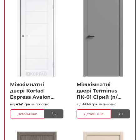
Міжкімнатні
Міжкімнатні
двері Korfad
двері Terminus
Express Avalon
ПК-01 Сірий (п/п)
Білий мат
Глухі Плівка
від
4341 грн
за полотно
від
4249 грн
за полотно
Кристал
Детальніше
Детальніше
Антискретч
Плівка