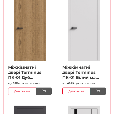
Міжкімнатні
Міжкімнатні
двері Terminus
двері Terminus
ПК-01 Дуб
ПК-01 Білий мат
античний Глухі
(Термінус) Глухі
від
3519 грн
за полотно
від
4249 грн
за полотно
Плівка
Плівка
Детальніше
Детальніше