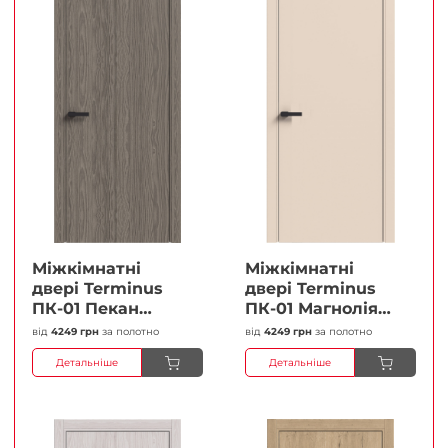
Міжкімнатні
Міжкімнатні
двері Terminus
двері Terminus
ПК-01 Пекан
ПК-01 Магнолія
Глухі Плівка
Глухі Плівка
від
4249 грн
за полотно
від
4249 грн
за полотно
Детальніше
Детальніше