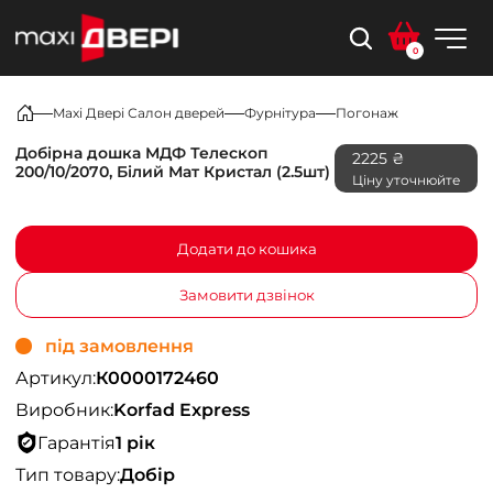
0
Maxi Двері Салон дверей
Фурнітура
Погонаж
Добірна дошка МДФ Телескоп
2225 ₴
200/10/2070, Білий Мат Кристал (2.5шт)
Ціну уточнюйте
Додати до кошика
Замовити дзвінок
під замовлення
Артикул:
К0000172460
Виробник:
Korfad Express
Гарантія
1 рік
Тип товару:
Добір