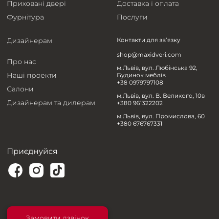
Приховані двері
Доставка і оплата
Фурнітура
Послуги
Дизайнерам
Контакти для зв’язку
shop@maxidveri.com
Про нас
м.Львів, вул. Любінська 92,
Наші проекти
Будинок меблів
+38 0979797108
Салони
м.Львів, вул. В. Великого, 10в
Дизайнерам та дилерам
+380 961322202
м.Львів, вул. Промислова, 60
+380 676767331
Приєднуйся
Замовити дзвінок