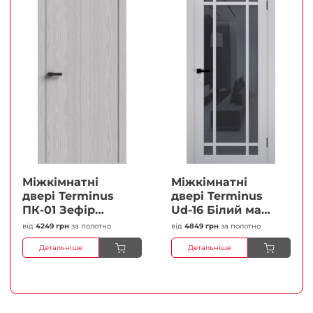
Міжкімнатні
Міжкімнатні
двері Terminus
двері Terminus
ПК-01 Зефір
Ud-16 Білий мат
Глухі Плівка
(Термінус) Сатин
від
4249 грн
за полотно
від
4849 грн
за полотно
білий Плівка
Детальніше
Детальніше