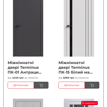
Міжкімнатні
Міжкімнатні
двері Terminus
двері Terminus
ПК-01 Антрацит
ПК-15 Білий мат
(п/п) Глухі
(Термінус) Чорне
від
4249 грн
за полотно
від
6289 грн
за полотно
Плівка
скло Плівка
Детальніше
Детальніше
В наявності