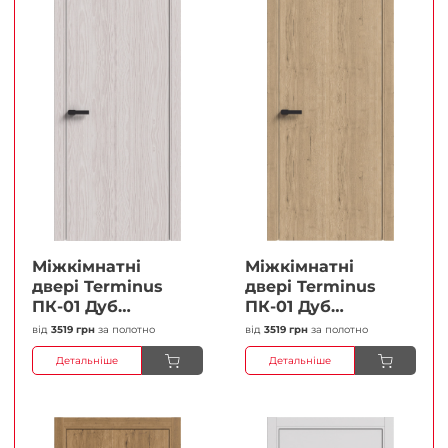
Міжкімнатні
Міжкімнатні
двері Terminus
двері Terminus
ПК-01 Дуб
ПК-01 Дуб
перлиний Глухі
класичний Глухі
від
3519 грн
за полотно
від
3519 грн
за полотно
Плівка
Плівка
Детальніше
Детальніше