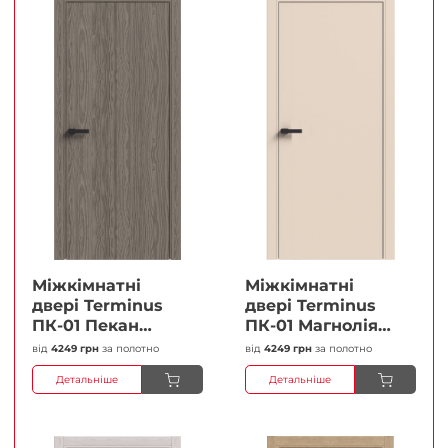
Міжкімнатні
Міжкімнатні
двері Terminus
двері Terminus
ПК-01 Пекан
ПК-01 Магнолія
Глухі Плівка
Глухі Плівка
від
4249 грн
за полотно
від
4249 грн
за полотно
Детальніше
Детальніше