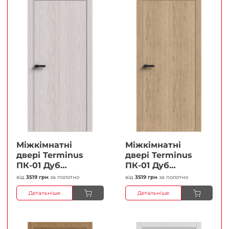
Міжкімнатні
Міжкімнатні
двері Terminus
двері Terminus
ПК-01 Дуб
ПК-01 Дуб
перлиний Глухі
класичний Глухі
від
3519 грн
за полотно
від
3519 грн
за полотно
Плівка
Плівка
Детальніше
Детальніше