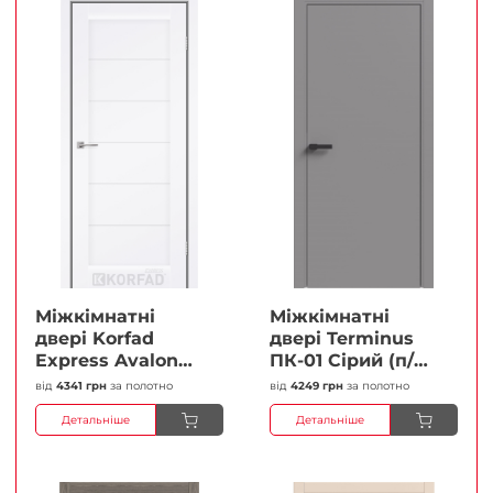
Міжкімнатні
Міжкімнатні
двері Korfad
двері Terminus
Express Avalon
ПК-01 Сірий (п/п)
Білий мат
Глухі Плівка
від
4341 грн
за полотно
від
4249 грн
за полотно
Кристал
Детальніше
Детальніше
Антискретч
Плівка