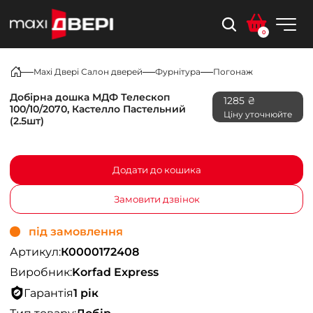
0
Maxi Двері Салон дверей
Фурнітура
Погонаж
Добірна дошка МДФ Телескоп
1285 ₴
100/10/2070, Кастелло Пастельний
Ціну уточнюйте
(2.5шт)
Додати до кошика
Замовити дзвінок
під замовлення
Артикул:
К0000172408
Виробник:
Korfad Express
Гарантія
1 рік