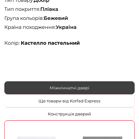
Тип товару:
Добір
Тип покриття:
Плівка
Група кольорів:
Бежевий
Країна походження:
Україна
Колір:
Кастелло пастельний
Міжкімнатні двері
Ще товари від Korfad Express
Конструкція дверей