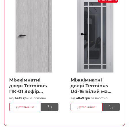
В наявності
Міжкімнатні
Міжкімнатні
двері Terminus
двері Terminus
ПК-01 Зефір
Ud-16 Білий мат
Глухі Плівка
(Термінус) Сатин
від
4249 грн
за полотно
від
4849 грн
за полотно
білий Плівка
Детальніше
Детальніше