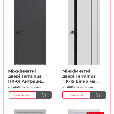
Міжкімнатні
Міжкімнатні
двері Terminus
двері Terminus
ПК-01 Антрацит
ПК-15 Білий мат
(п/п) Глухі
(Термінус) Чорне
від
4249 грн
за полотно
від
6289 грн
за полотно
Плівка
скло Плівка
Детальніше
Детальніше