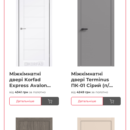
Міжкімнатні
Міжкімнатні
двері Korfad
двері Terminus
Express Avalon
ПК-01 Сірий (п/п)
Білий мат
Глухі Плівка
від
4341 грн
за полотно
від
4249 грн
за полотно
Кристал
Детальніше
Детальніше
Антискретч
Плівка