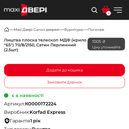
0
Maxi Двері Салон дверей
Фурнітура
Погонаж
Лиштва плоска телескоп МДФ (крило
1005 ₴
"65") 70/8/2150, Сатин Перлинний
Ціну уточнюйте
(2.5шт)
Додати до кошика
Замовити дзвінок
є в наявності
Артикул:
К0000172224
Виробник:
Korfad Express
Гарантія
1 рік