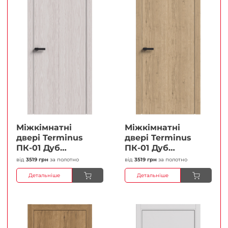
Міжкімнатні
Міжкімнатні
двері Terminus
двері Terminus
ПК-01 Дуб
ПК-01 Дуб
перлиний Глухі
класичний Глухі
від
3519 грн
за полотно
від
3519 грн
за полотно
Плівка
Плівка
Детальніше
Детальніше