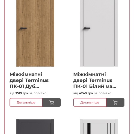
Міжкімнатні
Міжкімнатні
двері Terminus
двері Terminus
ПК-01 Дуб
ПК-01 Білий мат
античний Глухі
(Термінус) Глухі
від
3519 грн
за полотно
від
4249 грн
за полотно
Плівка
Плівка
Детальніше
Детальніше