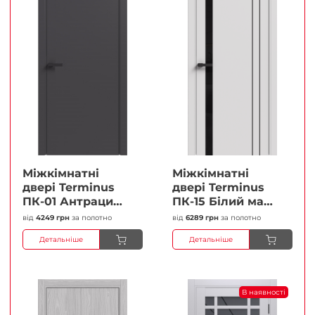
Міжкімнатні
Міжкімнатні
двері Terminus
двері Terminus
ПК-01 Антрацит
ПК-15 Білий мат
(п/п) Глухі
(Термінус) Чорне
від
4249 грн
за полотно
від
6289 грн
за полотно
Плівка
скло Плівка
Детальніше
Детальніше
В наявності