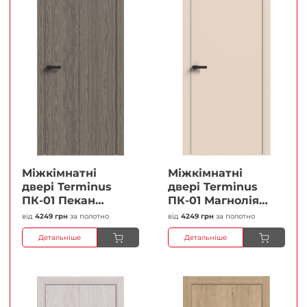
Міжкімнатні
Міжкімнатні
двері Terminus
двері Terminus
ПК-01 Пекан
ПК-01 Магнолія
Глухі Плівка
Глухі Плівка
від
4249 грн
за полотно
від
4249 грн
за полотно
Детальніше
Детальніше