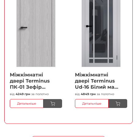
Міжкімнатні
Міжкімнатні
двері Terminus
двері Terminus
ПК-01 Зефір
Ud-16 Білий мат
Глухі Плівка
(Термінус) Сатин
від
4249 грн
за полотно
від
4849 грн
за полотно
білий Плівка
Детальніше
Детальніше