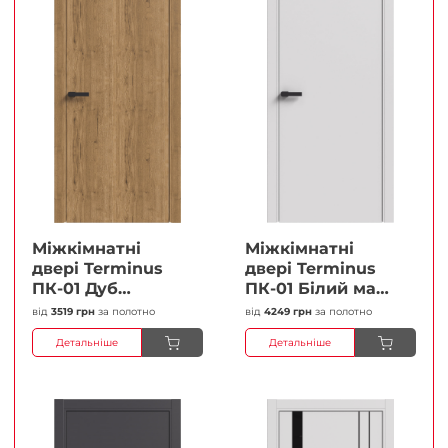
Міжкімнатні
Міжкімнатні
двері Terminus
двері Terminus
ПК-01 Дуб
ПК-01 Білий мат
античний Глухі
(Термінус) Глухі
від
3519 грн
за полотно
від
4249 грн
за полотно
Плівка
Плівка
Детальніше
Детальніше