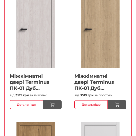
Міжкімнатні
Міжкімнатні
двері Terminus
двері Terminus
ПК-01 Дуб
ПК-01 Дуб
перлиний Глухі
класичний Глухі
від
3519 грн
за полотно
від
3519 грн
за полотно
Плівка
Плівка
Детальніше
Детальніше