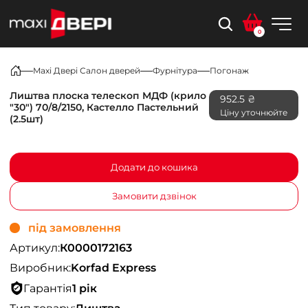
0
Maxi Двері Салон дверей
Фурнітура
Погонаж
Лиштва плоска телескоп МДФ (крило
952.5 ₴
"30") 70/8/2150, Кастелло Пастельний
Ціну уточнюйте
(2.5шт)
Додати до кошика
Замовити дзвінок
під замовлення
Артикул:
К0000172163
Виробник:
Korfad Express
Гарантія
1 рік