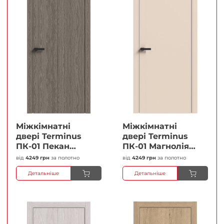
Міжкімнатні
Міжкімнатні
двері Terminus
двері Terminus
ПК-01 Пекан
ПК-01 Магнолія
Глухі Плівка
Глухі Плівка
від
4249 грн
за полотно
від
4249 грн
за полотно
Детальніше
Детальніше