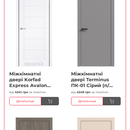
Міжкімнатні
Міжкімнатні
двері Korfad
двері Terminus
Express Avalon
ПК-01 Сірий (п/п)
Білий мат
Глухі Плівка
від
4341 грн
за полотно
від
4249 грн
за полотно
Кристал
Детальніше
Детальніше
Антискретч
Плівка