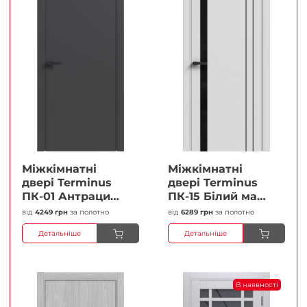
Міжкімнатні
Міжкімнатні
двері Terminus
двері Terminus
ПК-01 Антрацит
ПК-15 Білий мат
(п/п) Глухі
(Термінус) Чорне
від
4249 грн
за полотно
від
6289 грн
за полотно
Плівка
скло Плівка
Детальніше
Детальніше
В наявності