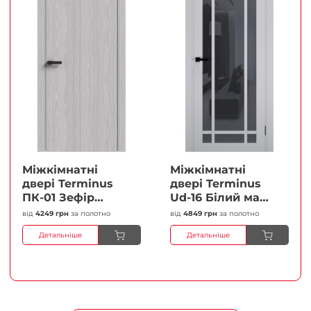
Міжкімнатні
Міжкімнатні
двері Terminus
двері Terminus
ПК-01 Зефір
Ud-16 Білий мат
Глухі Плівка
(Термінус) Сатин
від
4249 грн
за полотно
від
4849 грн
за полотно
білий Плівка
Детальніше
Детальніше