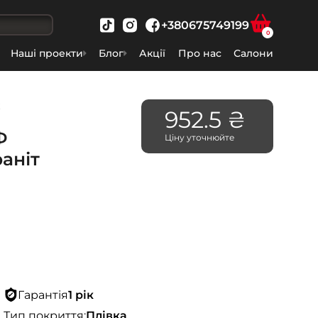
+380675749199
0
Наші проекти
Блог
Акції
Про нас
Салони
ж
952.5 ₴
Ф
Ціну уточнюйте
раніт
Гарантія
1 рік
Тип покриття:
Плівка