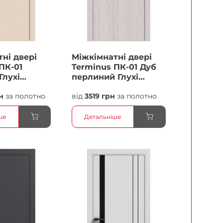
ні двері
Міжкімнатні двері
ПК-01
Terminus ПК-01 Дуб
Глухі
перлиний Глухі
Плівка
н
за полотно
від
3519 грн
за полотно
ше
Детальніше