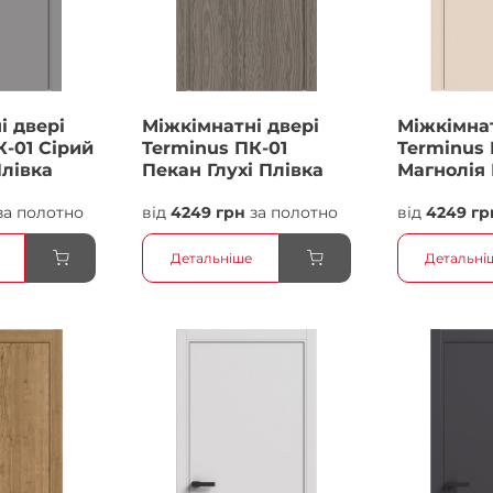
і двері
Міжкімнатні двері
Міжкімнат
К-01 Сірий
Terminus ПК-01
Terminus 
Плівка
Пекан Глухі Плівка
Магнолія 
Плівка
за полотно
від
4249 грн
за полотно
від
4249 гр
Детальніше
Детальні