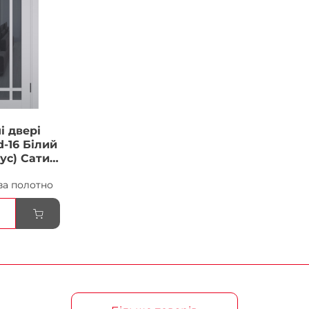
і двері
-16 Білий
ус) Сатин
ка
за полотно