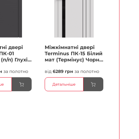
ні двері
Міжкімнатні двері
ПК-01
Terminus ПК-15 Білий
(п/п) Глухі
мат (Термінус) Чорне
скло Плівка
н
за полотно
від
6289 грн
за полотно
ше
Детальніше