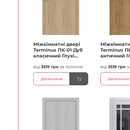
Міжкімнатні двері
Міжкімнатн
Terminus ПК-01 Дуб
Terminus П
класичний Глухі
античний Г
Плівка
Плівка
від
3519 грн
за полотно
від
3519 грн
з
Детальніше
Детальніше