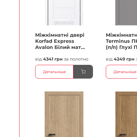
Міжкімнатні двері
Міжкімнатн
Korfad Express
Terminus П
Avalon Білий мат
(п/п) Глухі 
Кристал Антискретч
від
4341 грн
за полотно
від
4249 грн
Плівка
Детальніше
Детальніше