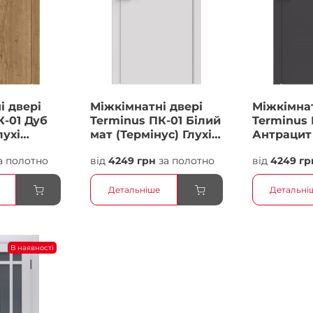
і двері
Міжкімнатні двері
Міжкімнат
К-01 Дуб
Terminus ПК-01 Білий
Terminus 
лухі
мат (Термінус) Глухі
Антрацит 
Плівка
Плівка
а полотно
від
4249 грн
за полотно
від
4249 гр
Детальніше
Детальні
В наявності