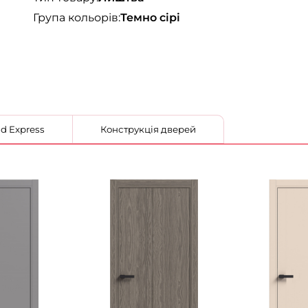
Група кольорів:
Темно сірі
 від Korfad Express
Конструкція дверей