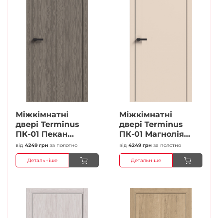
Міжкімнатні
Міжкімнатні
двері Terminus
двері Terminus
ПК-01 Пекан
ПК-01 Магнолія
Глухі Плівка
Глухі Плівка
від
4249 грн
за полотно
від
4249 грн
за полотно
Детальніше
Детальніше