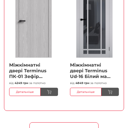
Міжкімнатні
Міжкімнатні
двері Terminus
двері Terminus
ПК-01 Зефір
Ud-16 Білий мат
Глухі Плівка
(Термінус) Сатин
від
4249 грн
за полотно
від
4849 грн
за полотно
білий Плівка
Детальніше
Детальніше