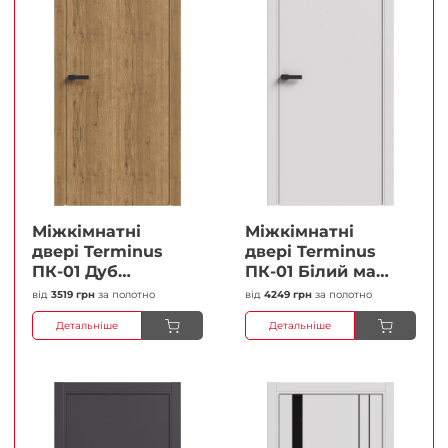
Міжкімнатні
Міжкімнатні
двері Terminus
двері Terminus
ПК-01 Дуб
ПК-01 Білий мат
античний Глухі
(Термінус) Глухі
від
3519 грн
за полотно
від
4249 грн
за полотно
Плівка
Плівка
Детальніше
Детальніше