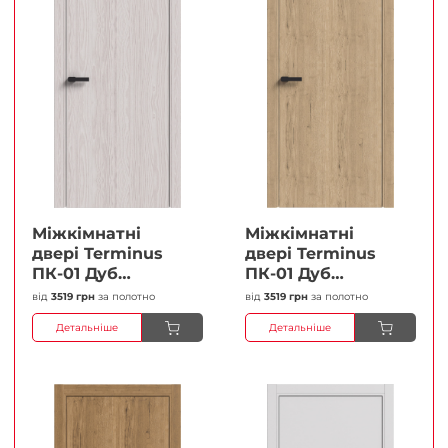
Міжкімнатні
Міжкімнатні
двері Terminus
двері Terminus
ПК-01 Дуб
ПК-01 Дуб
перлиний Глухі
класичний Глухі
від
3519 грн
за полотно
від
3519 грн
за полотно
Плівка
Плівка
Детальніше
Детальніше