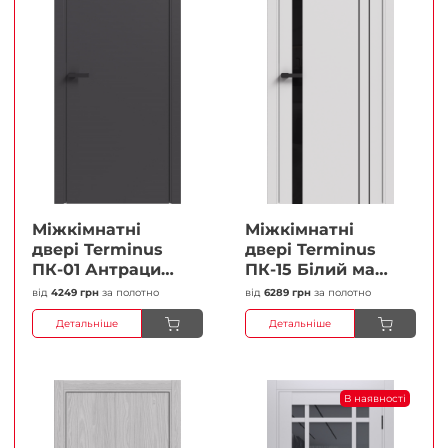
Міжкімнатні
Міжкімнатні
двері Terminus
двері Terminus
ПК-01 Антрацит
ПК-15 Білий мат
(п/п) Глухі
(Термінус) Чорне
від
4249 грн
за полотно
від
6289 грн
за полотно
Плівка
скло Плівка
Детальніше
Детальніше
В наявності