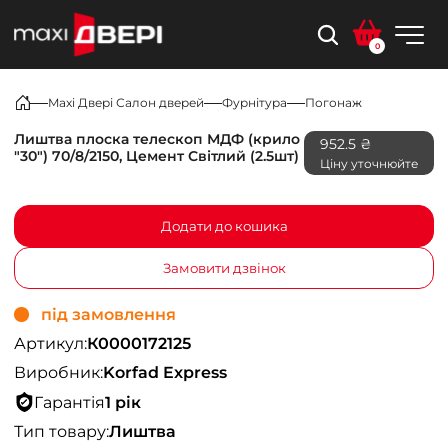
0
Maxi Двері Салон дверей
Фурнітура
Погонаж
Лиштва плоска телескоп МДФ (крило
952.5 ₴
"30") 70/8/2150, Цемент Світлий (2.5шт)
Ціну уточнюйте
Додати до кошика
Замовити дзвінок
під замовлення
Артикул:
К0000172125
Виробник:
Korfad Express
Гарантія
1 рік
Тип товару:
Лиштва