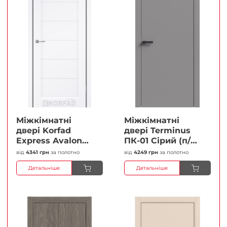
Міжкімнатні
Міжкімнатні
двері Korfad
двері Terminus
Express Avalon
ПК-01 Сірий (п/п)
Білий мат
Глухі Плівка
від
4341 грн
за полотно
від
4249 грн
за полотно
Кристал
Детальніше
Детальніше
Антискретч
Плівка