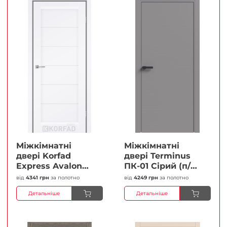
Міжкімнатні
Міжкімнатні
двері Korfad
двері Terminus
Express Avalon
ПК-01 Сірий (п/п)
Білий мат
Глухі Плівка
від
4341 грн
за полотно
від
4249 грн
за полотно
Кристал
Детальніше
Детальніше
Антискретч
Плівка