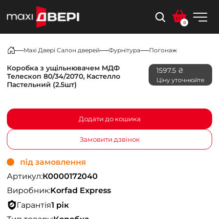
0
Maxi Двері Салон дверей
Фурнітура
Погонаж
Коробка з ущільнювачем МДФ
1597.5 ₴
Телескоп 80/34/2070, Кастелло
Ціну уточнюйте
Пастельний (2.5шт)
Додати до кошика
Замовити дзвінок
під замовлення
Артикул:
К0000172040
Виробник:
Korfad Express
Гарантія
1 рік