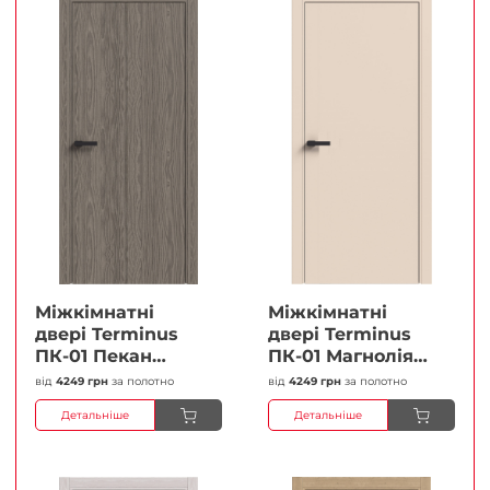
Міжкімнатні
Міжкімнатні
двері Terminus
двері Terminus
ПК-01 Пекан
ПК-01 Магнолія
Глухі Плівка
Глухі Плівка
від
4249 грн
за полотно
від
4249 грн
за полотно
Детальніше
Детальніше