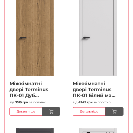
Міжкімнатні
Міжкімнатні
двері Terminus
двері Terminus
ПК-01 Дуб
ПК-01 Білий мат
античний Глухі
(Термінус) Глухі
від
3519 грн
за полотно
від
4249 грн
за полотно
Плівка
Плівка
Детальніше
Детальніше