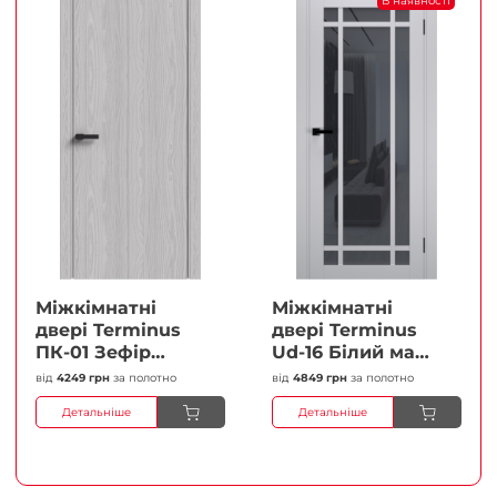
В наявності
Міжкімнатні
Міжкімнатні
двері Terminus
двері Terminus
ПК-01 Зефір
Ud-16 Білий мат
Глухі Плівка
(Термінус) Сатин
від
4249 грн
за полотно
від
4849 грн
за полотно
білий Плівка
Детальніше
Детальніше