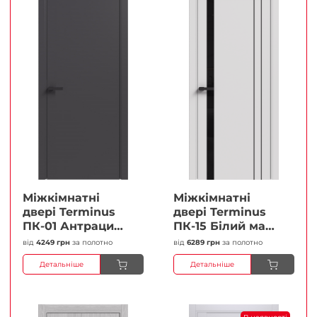
Міжкімнатні
Міжкімнатні
двері Terminus
двері Terminus
ПК-01 Антрацит
ПК-15 Білий мат
(п/п) Глухі
(Термінус) Чорне
від
4249 грн
за полотно
від
6289 грн
за полотно
Плівка
скло Плівка
Детальніше
Детальніше