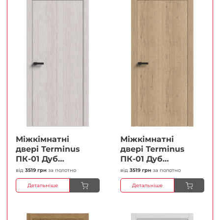
Міжкімнатні
Міжкімнатні
двері Terminus
двері Terminus
ПК-01 Дуб
ПК-01 Дуб
перлиний Глухі
класичний Глухі
від
3519 грн
за полотно
від
3519 грн
за полотно
Плівка
Плівка
Детальніше
Детальніше