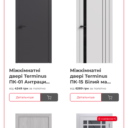
Міжкімнатні
Міжкімнатні
двері Terminus
двері Terminus
ПК-01 Антрацит
ПК-15 Білий мат
(п/п) Глухі
(Термінус) Чорне
від
4249 грн
за полотно
від
6289 грн
за полотно
Плівка
скло Плівка
Детальніше
Детальніше
В наявності