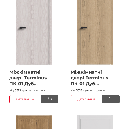
Міжкімнатні
Міжкімнатні
двері Terminus
двері Terminus
ПК-01 Дуб
ПК-01 Дуб
перлиний Глухі
класичний Глухі
від
3519 грн
за полотно
від
3519 грн
за полотно
Плівка
Плівка
Детальніше
Детальніше