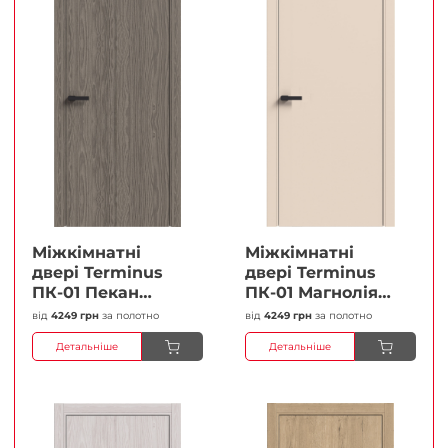
Міжкімнатні
Міжкімнатні
двері Terminus
двері Terminus
ПК-01 Пекан
ПК-01 Магнолія
Глухі Плівка
Глухі Плівка
від
4249 грн
за полотно
від
4249 грн
за полотно
Детальніше
Детальніше