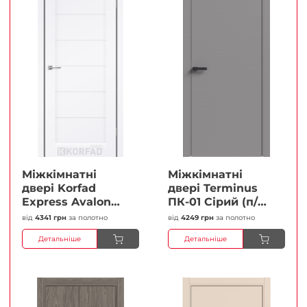
Міжкімнатні
Міжкімнатні
двері Korfad
двері Terminus
Express Avalon
ПК-01 Сірий (п/п)
Білий мат
Глухі Плівка
від
4341 грн
за полотно
від
4249 грн
за полотно
Кристал
Детальніше
Детальніше
Антискретч
Плівка