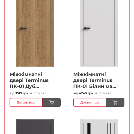
Міжкімнатні
Міжкімнатні
двері Terminus
двері Terminus
ПК-01 Дуб
ПК-01 Білий мат
античний Глухі
(Термінус) Глухі
від
3519 грн
за полотно
від
4249 грн
за полотно
Плівка
Плівка
Детальніше
Детальніше