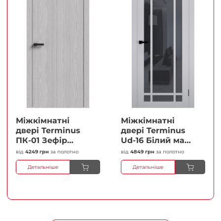
Міжкімнатні
Міжкімнатні
двері Terminus
двері Terminus
ПК-01 Зефір
Ud-16 Білий мат
Глухі Плівка
(Термінус) Сатин
від
4249 грн
за полотно
від
4849 грн
за полотно
білий Плівка
Детальніше
Детальніше