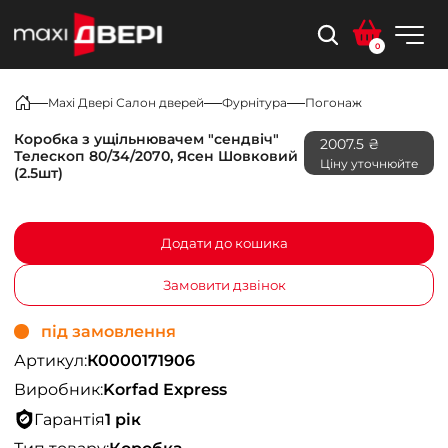
0
Maxi Двері Салон дверей
Фурнітура
Погонаж
Коробка з ущільнювачем "сендвіч"
2007.5 ₴
Телескоп 80/34/2070, Ясен Шовковий
Ціну уточнюйте
(2.5шт)
Додати до кошика
Замовити дзвінок
під замовлення
Артикул:
К0000171906
Виробник:
Korfad Express
Гарантія
1 рік