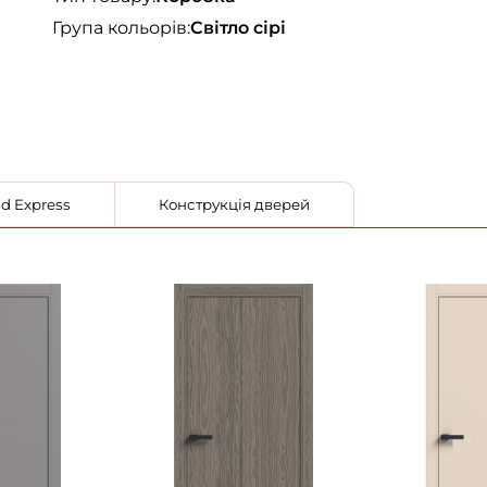
Група кольорів:
Світло сірі
 від Korfad Express
Конструкція дверей