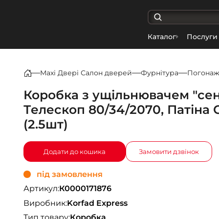
Каталог
Послуги
Maxi Двері Салон дверей
Фурнітура
Погона
Коробка з ущільнювачем "сен
Телескоп 80/34/2070, Патіна 
(2.5шт)
Додати до кошика
Замовити дзвінок
під замовлення
Артикул:
К0000171876
Виробник:
Korfad Express
Тип товару:
Коробка