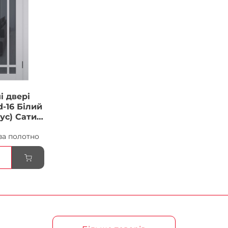
і двері
-16 Білий
ус) Сатин
ка
за полотно