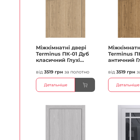
Міжкімнатні двері
Міжкімнатн
Terminus ПК-01 Дуб
Terminus П
класичний Глухі
античний Г
Плівка
Плівка
від
3519 грн
за полотно
від
3519 грн
з
Детальніше
Детальніше