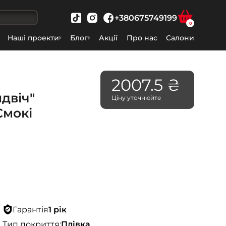
+380675749199
0
Наші проекти
Блог
Акції
Про нас
Салони
ж
2007.5 ₴
двіч"
Ціну уточнюйте
Смокі
Гарантія
1 рік
Тип покриття:
Плівка