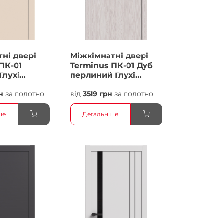
ні двері
Міжкімнатні двері
ПК-01
Terminus ПК-01 Дуб
Глухі
перлиний Глухі
Плівка
н
за полотно
від
3519 грн
за полотно
ше
Детальніше