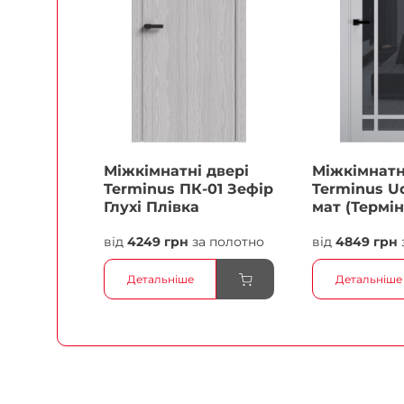
Міжкімнатні двері
Міжкімнатн
Terminus ПК-01 Зефір
Terminus Ud
Глухі Плівка
мат (Термін
білий Плів
від
4249 грн
за полотно
від
4849 грн
Детальніше
Детальніше