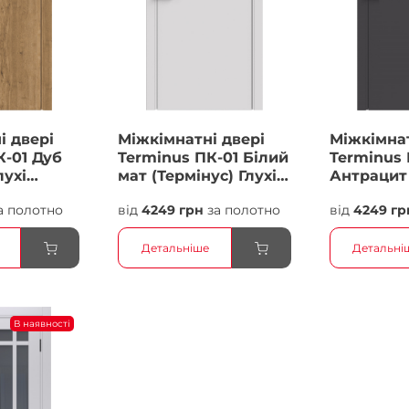
і двері
Міжкімнатні двері
Міжкімнат
К-01 Дуб
Terminus ПК-01 Білий
Terminus 
лухі
мат (Термінус) Глухі
Антрацит 
Плівка
Плівка
а полотно
від
4249 грн
за полотно
від
4249 гр
Детальніше
Детальні
В наявності