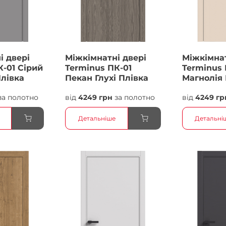
і двері
Міжкімнатні двері
Міжкімнат
К-01 Сірий
Terminus ПК-01
Terminus 
Плівка
Пекан Глухі Плівка
Магнолія 
Плівка
за полотно
від
4249 грн
за полотно
від
4249 гр
Детальніше
Детальні