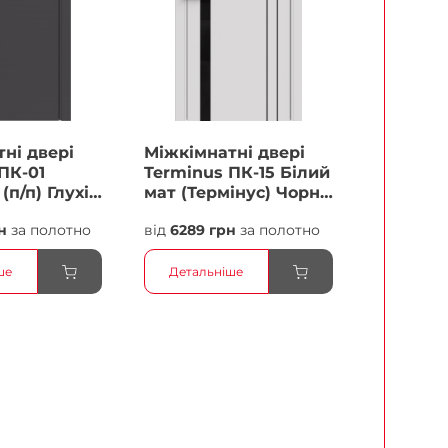
ні двері
Міжкімнатні двері
ПК-01
Terminus ПК-15 Білий
(п/п) Глухі
мат (Термінус) Чорне
скло Плівка
н
за полотно
від
6289 грн
за полотно
ше
Детальніше