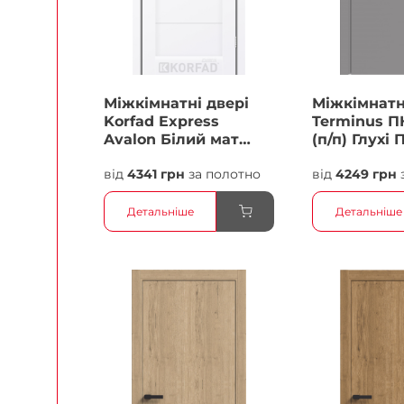
Міжкімнатні двері
Міжкімнатн
Korfad Express
Terminus П
Avalon Білий мат
(п/п) Глухі 
Кристал Антискретч
від
4341 грн
за полотно
від
4249 грн
Плівка
Детальніше
Детальніше