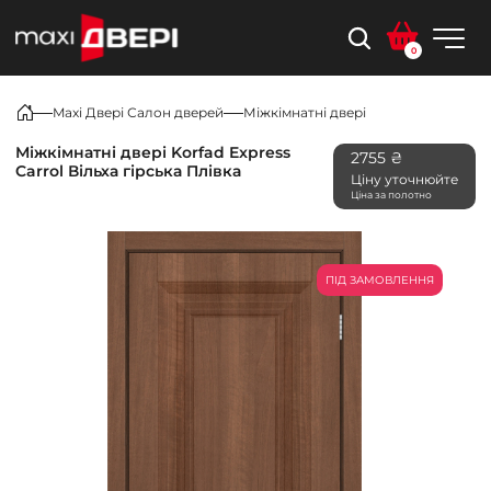
0
Maxi Двері Салон дверей
Міжкімнатні двері
Міжкімнатні двері Korfad Express
2755 ₴
Carrol Вільха гірська Плівка
Ціну уточнюйте
Ціна за полотно
ПІД ЗАМОВЛЕННЯ