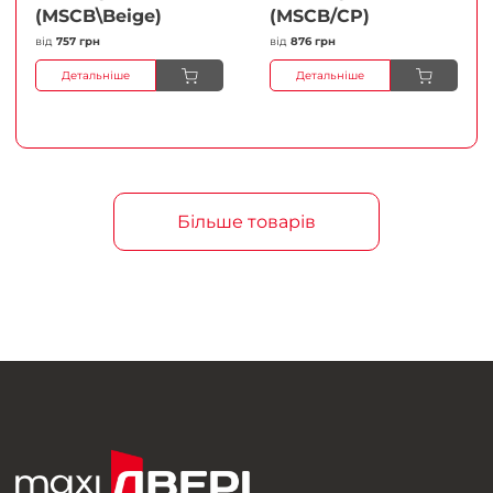
(MSCB\Beige)
(MSCB/CP)
від
757 грн
від
876 грн
Детальніше
Детальніше
Більше товарів