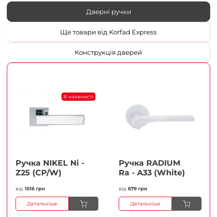
Дверні ручки
Ще товари від Korfad Express
Конструкція дверей
В наявності
Ручка NIKEL Ni -
Ручка RADIUM
Z25 (CP/W)
Ra - A33 (White)
від
1516 грн
від
679 грн
Детальніше
Детальніше