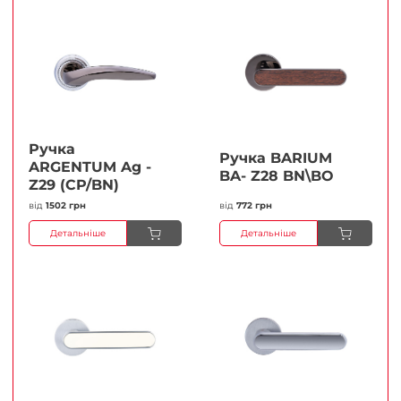
Ручка
Ручка BARIUM
ARGENTUM Ag -
BA- Z28 BN\BO
Z29 (CP/BN)
від
1502 грн
від
772 грн
Детальніше
Детальніше