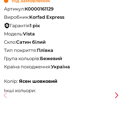
під замовлення
Артикул:
К0000161129
Виробник:
Korfad Express
Гарантія
1 рік
Модель:
Vista
Скло:
Сатин білий
Тип покриття:
Плівка
Група кольорів:
Бежевий
Країна походження:
Україна
Колір:
Ясен шовковий
Інші кольори: