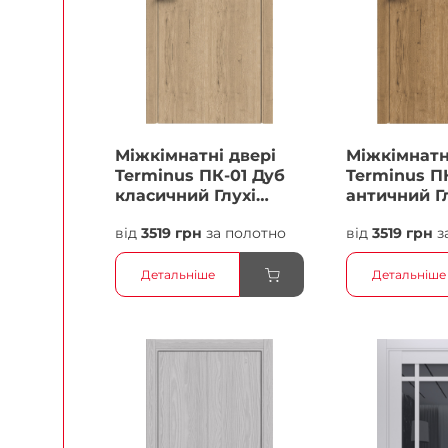
Міжкімнатні двері
Міжкімнатн
Terminus ПК-01 Дуб
Terminus П
класичний Глухі
античний Г
Плівка
Плівка
від
3519 грн
за полотно
від
3519 грн
з
Детальніше
Детальніше