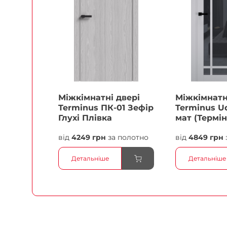
Міжкімнатні двері
Міжкімнатн
Terminus ПК-01 Зефір
Terminus Ud
Глухі Плівка
мат (Термін
білий Плів
від
4249 грн
за полотно
від
4849 грн
Детальніше
Детальніше