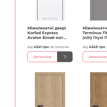
Міжкімнатні двері
Міжкімнатн
Korfad Express
Terminus П
Avalon Білий мат
(п/п) Глухі 
Кристал Антискретч
від
4341 грн
за полотно
від
4249 грн
Плівка
Детальніше
Детальніше