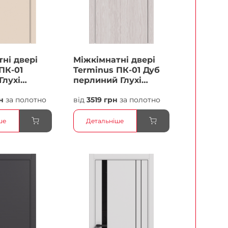
ні двері
Міжкімнатні двері
ПК-01
Terminus ПК-01 Дуб
Глухі
перлиний Глухі
Плівка
н
за полотно
від
3519 грн
за полотно
ше
Детальніше