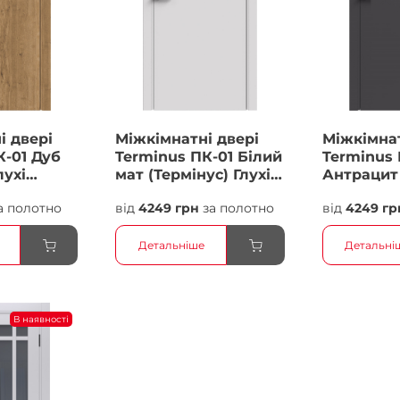
і двері
Міжкімнатні двері
Міжкімнат
К-01 Дуб
Terminus ПК-01 Білий
Terminus 
лухі
мат (Термінус) Глухі
Антрацит 
Плівка
Плівка
а полотно
від
4249 грн
за полотно
від
4249 гр
Детальніше
Детальні
В наявності