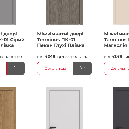
і двері
Міжкімнатні двері
Міжкімнат
К-01 Сірий
Terminus ПК-01
Terminus 
Плівка
Пекан Глухі Плівка
Магнолія 
Плівка
за полотно
від
4249 грн
за полотно
від
4249 гр
Детальніше
Детальні